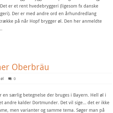
Det er et rent hvedebryggeri (ligesom fx danske
ggeri). Der er med andre ord en århundredlang
t trække på når Hopf brygger øl. Den her anmeldte
r…
hner Oberbräu
øl
0
r en særlig betegnelse der bruges i Bayern. Hell øl i
et andre kalder Dortmunder. Det vil sige… det er ikke
mme, men varianter og samme tema. Søger man på