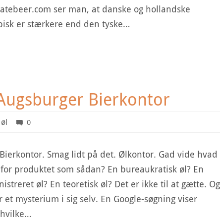
ratebeer.com ser man, at danske og hollandske
ypisk er stærkere end den tyske…
Augsburger Bierkontor
øl
0
Bierkontor. Smag lidt på det. Ølkontor. Gad vide hvad
 for produktet som sådan? En bureaukratisk øl? En
istreret øl? En teoretisk øl? Det er ikke til at gætte. Og
r et mysterium i sig selv. En Google-søgning viser
f hvilke…