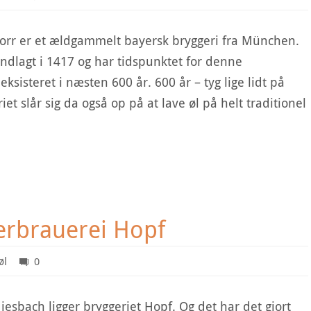
orr er et ældgammelt bayersk bryggeri fra München.
ndlagt i 1417 og har tidspunktet for denne
ksisteret i næsten 600 år. 600 år – tyg lige lidt på
iet slår sig da også op på at lave øl på helt traditionel
serbrauerei Hopf
øl
0
iesbach ligger bryggeriet Hopf. Og det har det gjort