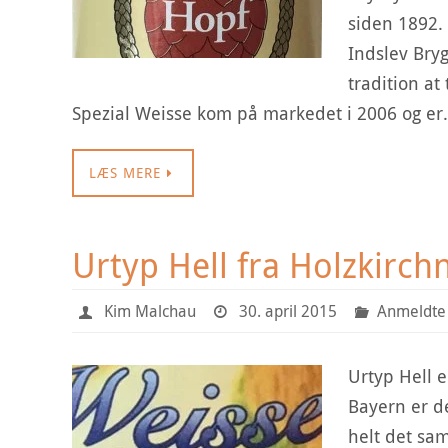
siden 1892. 
Indslev Bry
tradition a
Spezial Weisse kom på markedet i 2006 og e
LÆS MERE
Urtyp Hell fra Holzkirc
Kim Malchau
30. april 2015
Anmeldte 
Urtyp Hell e
Bayern er d
helt det sa