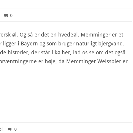
0
yersk øl. Og så er det en hvedeøl. Memminger er et
r ligger i Bayern og som bruger naturligt bjergvand.
de historier, der står i kø her, lad os se om det også
 Forventningerne er høje, da Memminger Weissbier er
øl
0