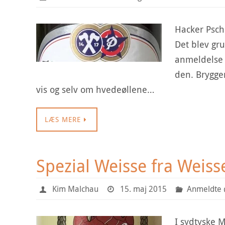
Hacker Psch
Det blev gru
anmeldelse e
den. Brygger
vis og selv om hvedeøllene…
LÆS MERE
Spezial Weisse fra Weis
Kim Malchau
15. maj 2015
Anmeldte 
I sydtyske M