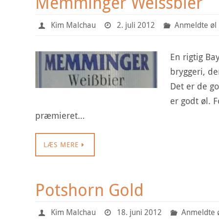
Memminger Weissbier
Kim Malchau
2. juli 2012
Anmeldte øl
En rigtig Ba
bryggeri, de
Det er de go
er godt øl.
præmieret…
LÆS MERE
Potshorn Gold
Kim Malchau
18. juni 2012
Anmeldte 