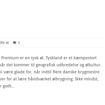
te øl
0
remium er en tysk øl. Tyskland er et kæmpestort
år det kommer til geografisk udbredelse og ølkultur.
vi være glade for, når indtil flere danske brygmestre
ver for at lære håndværket ølbrygning. Ikke mindst,
er godt…