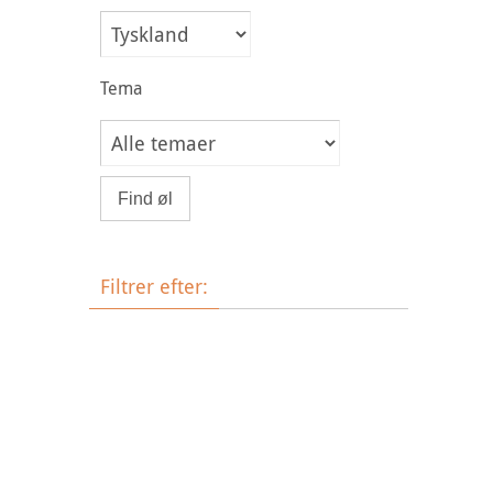
Tema
Filtrer efter:
Øltype
Bryggeri
Land
Tema