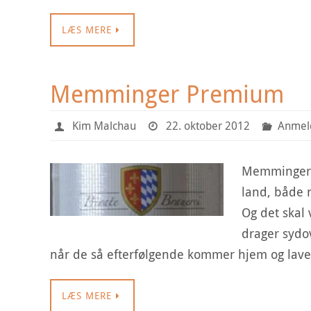
LÆS MERE
Memminger Premium
Kim Malchau
22. oktober 2012
Anmeld
Memminger P
land, både n
Og det skal 
drager sydo
når de så efterfølgende kommer hjem og lav
LÆS MERE