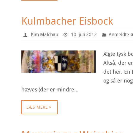
Kulmbacher Eisbock
Kim Malchau
10. juli 2012
Anmeldte ø
Ægte tysk b
Altså, der 
det her. En 
og så er nog
hæves (der er mindre…
LÆS MERE