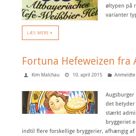
øltypen på 
varianter t
LÆS MERE
Fortuna Hefeweizen fra 
Kim Malchau
10. april 2015
Anmeldte 
Augsburger 
det betyder
stærkt admin
bryggeriet e
indtil flere forskellige bryggerier, afhængig a