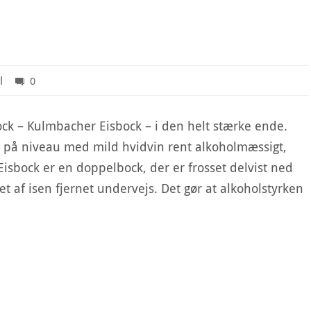
l
0
ock – Kulmbacher Eisbock – i den helt stærke ende.
er på niveau med mild hvidvin rent alkoholmæssigt,
Eisbock er en doppelbock, der er frosset delvist ned
et af isen fjernet undervejs. Det gør at alkoholstyrken