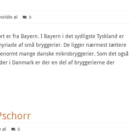
eldte øl
0
t er fra Bayern. I Bayern i det sydligste Tyskland er
myriade af små bryggerier. De ligger nærmest tættere
 enormt mange danske mikrobryggerier. Som det også
eder i Danmark er der en del af bryggerierne der
Pschorr
 øl
0