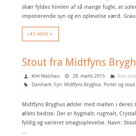
skær fyldes himlen af så mange fugle, at solen
imponerende syn og en oplevelse værd. Graub
LÆS MERE
Stout fra Midtfyns Bryg
Kim Malchau
28. marts 2015
Ikke-kat
Danmark
,
Fyn
,
Midtfyns Bryghus
,
Porter og stout
Midtfyns Bryghus ødsler med malten i deres stou
øllets bedste. Der er bygmalt, rugmalt, Crystal
fyldig og varieret smagsoplevelse. Navn: Sto
…