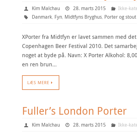
Kim Malchau
28. marts 2015
Ikke-kat
Danmark
,
Fyn
,
Midtfyns Bryghus
,
Porter og stout
XPorter fra Midtfyn er lavet sammen med det
Copenhagen Beer Festival 2010. Det samarbejde 
noget at byde på. Navn: X Porter Alkohol: 8,
en ren brun…
LÆS MERE
Fuller’s London Porter
Kim Malchau
28. marts 2015
Ikke-kat