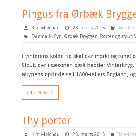
Pingus fra Ørbæk Brygge
Kim Malchau
28. marts 2015
Ikke-kat
Danmark
,
Fyn
,
Ørbæk Bryggeri
,
Porter og stout
,
I vinterens kolde tid skal der mørkt og tungt 
Stout, der i sæsonen også hedder Vinterbryg.
øltypens oprindelse i 1800-tallets England, og
LÆS MERE
Thy porter
Kim Malchau
28. marts 2015
Ikke-kat