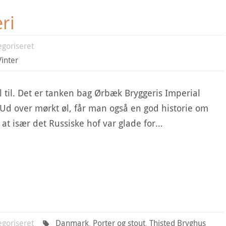
ri
egoriseret
Vinter
øl til. Det er tanken bag Ørbæk Bryggeris Imperial
 Ud over mørkt øl, får man også en god historie om
 at især det Russiske hof var glade for…
egoriseret
Danmark
,
Porter og stout
,
Thisted Bryghus