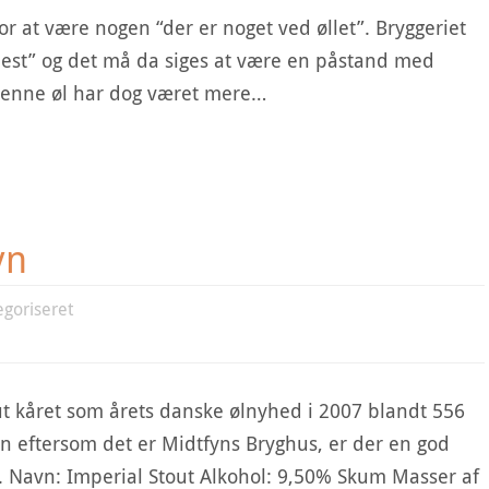
 for at være nogen “der er noget ved øllet”. Bryggeriet
inest” og det må da siges at være en påstand med
denne øl har dog været mere…
yn
egoriseret
t kåret som årets danske ølnyhed i 2007 blandt 556
n eftersom det er Midtfyns Bryghus, er der en god
s. Navn: Imperial Stout Alkohol: 9,50% Skum Masser af