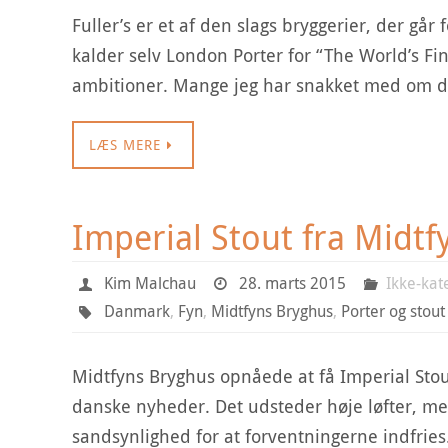
Fuller’s er et af den slags bryggerier, der går
kalder selv London Porter for “The World’s F
ambitioner. Mange jeg har snakket med om 
LÆS MERE
Imperial Stout fra Midtf
Kim Malchau
28. marts 2015
Ikke-kat
Danmark
,
Fyn
,
Midtfyns Bryghus
,
Porter og stout
Midtfyns Bryghus opnåede at få Imperial Stou
danske nyheder. Det udsteder høje løfter, me
sandsynlighed for at forventningerne indfrie