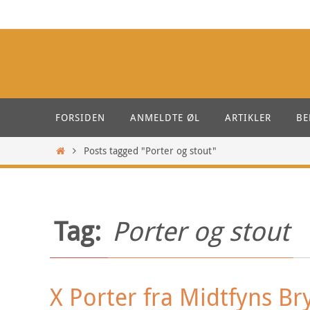
Skip
to
content
Skip
FORSIDEN
ANMELDTE ØL
ARTIKLER
BE
to
content
Home
Posts tagged "Porter og stout"
Tag:
Porter og stout
X Porter fra Midtfyns B