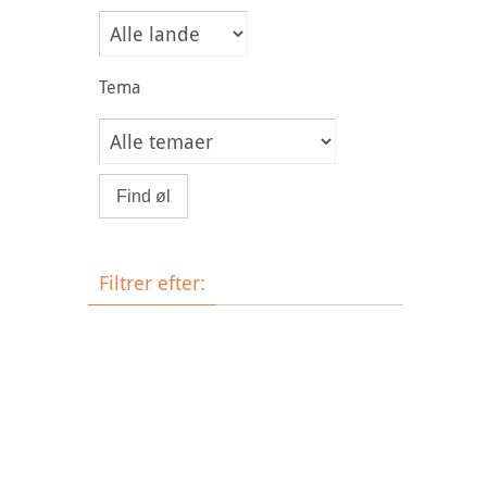
Tema
Filtrer efter:
Øltype
Bryggeri
Land
Tema