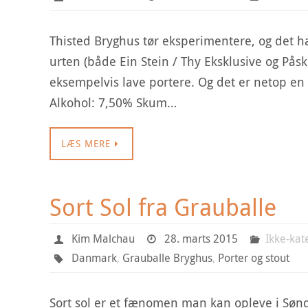
Thisted Bryghus tør eksperimentere, og det har 
urten (både Ein Stein / Thy Eksklusive og Påsk
eksempelvis lave portere. Og det er netop en T
Alkohol: 7,50% Skum…
LÆS MERE
Sort Sol fra Grauballe
Kim Malchau
28. marts 2015
Ikke-kat
Danmark
,
Grauballe Bryghus
,
Porter og stout
Sort sol er et fænomen man kan opleve i Sønd