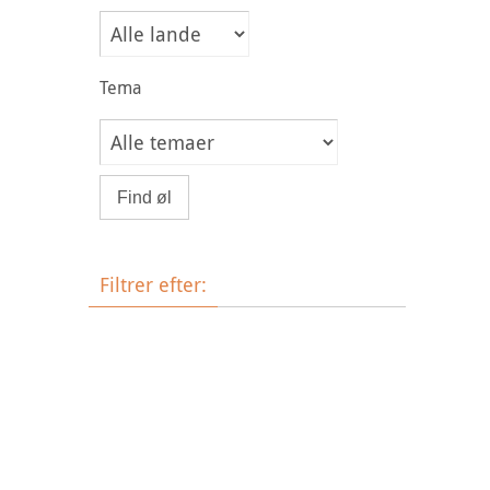
Tema
Filtrer efter:
Øltype
Bryggeri
Land
Tema