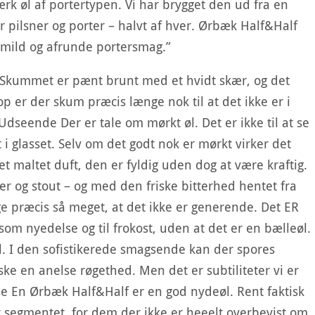
rk øl af portertypen. Vi har brygget den ud fra en
pilsner og porter – halvt af hver. Ørbæk Half&Half
 mild og afrunde portersmag.”
Skummet er pænt brunt med et hvidt skær, og det
 op er der skum præcis længe nok til at det ikke er i
seende Der er tale om mørkt øl. Det er ikke til at se
i glasset. Selv om det godt nok er mørkt virker det
t maltet duft, den er fyldig uden dog at være kraftig.
r og stout – og med den friske bitterhed hentet fra
ge præcis så meget, at det ikke er generende. Det ER
 som nyedelse og til frokost, uden at det er en bælleøl.
il. I den sofistikerede smagsende kan der spores
ke en anelse røgethed. Men det er subtiliteter vi er
e En Ørbæk Half&Half er en god nydeøl. Rent faktisk
t segmentet, for dem der ikke er heeelt overbevist om