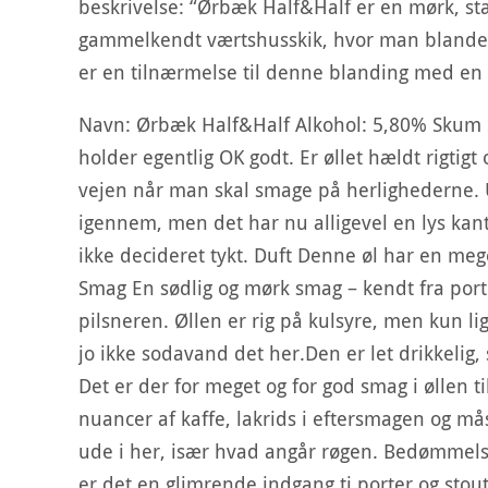
beskrivelse: “Ørbæk Half&Half er en mørk, stæ
gammelkendt værtshusskik, hvor man blander 
er en tilnærmelse til denne blanding med en
Navn: Ørbæk Half&Half Alkohol: 5,80% Skum 
holder egentlig OK godt. Er øllet hældt rigtigt
vejen når man skal smage på herlighederne. Ud
igennem, men det har nu alligevel en lys kant 
ikke decideret tykt. Duft Denne øl har en mege
Smag En sødlig og mørk smag – kendt fra porte
pilsneren. Øllen er rig på kulsyre, men kun li
jo ikke sodavand det her.Den er let drikkelig,
Det er der for meget og for god smag i øllen t
nuancer af kaffe, lakrids i eftersmagen og mås
ude i her, især hvad angår røgen. Bedømmels
er det en glimrende indgang ti porter og stou