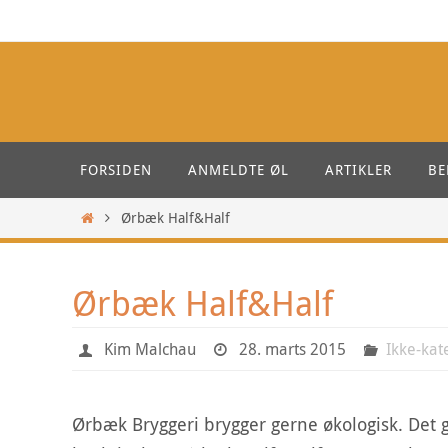
Skip
to
content
Skip
FORSIDEN
ANMELDTE ØL
ARTIKLER
BE
to
content
Home
Ørbæk Half&Half
Ørbæk Half&Half
Kim Malchau
28. marts 2015
Ikke-kat
Ørbæk Bryggeri brygger gerne økologisk. Det 