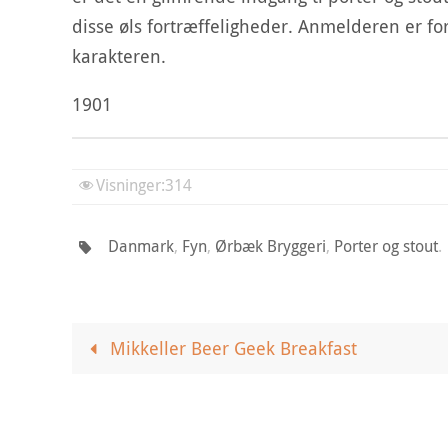
disse øls fortræffeligheder. Anmelderen er forf
karakteren.
1901
Visninger:
314
Danmark
,
Fyn
,
Ørbæk Bryggeri
,
Porter og stout
.
Mikkeller Beer Geek Breakfast