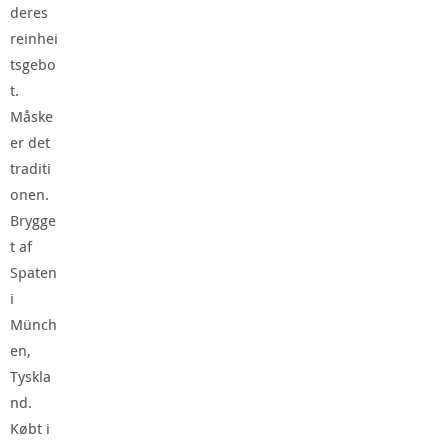
deres
reinhei
tsgebo
t.
Måske
er det
traditi
onen.
Brygge
t af
Spaten
i
Münch
en,
Tyskla
nd.
Købt i