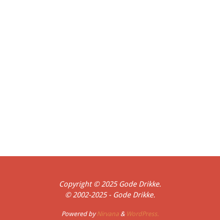
Skagen Bryghus
Skælskør
Shepherd Neame
Søgaard's Bryghus
Bryghus
Spaten
St. Feuillien
Stensbogaard Bryghus
Stevns Bryghus
Thisted Bryghus
Svaneke Bryghus
Tuborg
Ugelris Vingaard og Gaardbryggeri
Viborg Bryghus
Warwik
WinterCoat
Wychwood
Danmark
Belgien
England
Frankrig
Holland
Indien
Mexico
Peru
Singapore
Spanien
Thailand
Tyskland
USA
Fyn
Jul
Ferie
Forår
Historisk
Hjemmebryg
Påske
Udland
Økologi
Sommer
Vinter
Copyright © 2025 Gode Drikke.
© 2002-2025 - Gode Drikke.
Powered by
Nirvana
&
WordPress.