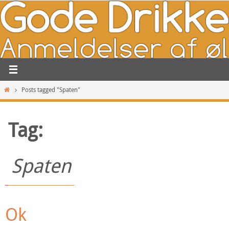
Skip
to
content
Home
Posts tagged "Spaten"
Tag:
Spaten
Ok