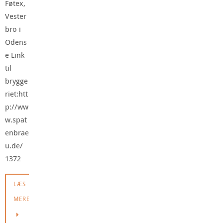
Føtex,
Vester
bro i
Odens
e Link
til
brygge
riet:htt
p://ww
w.spat
enbrae
u.de/
1372
LÆS
MERE