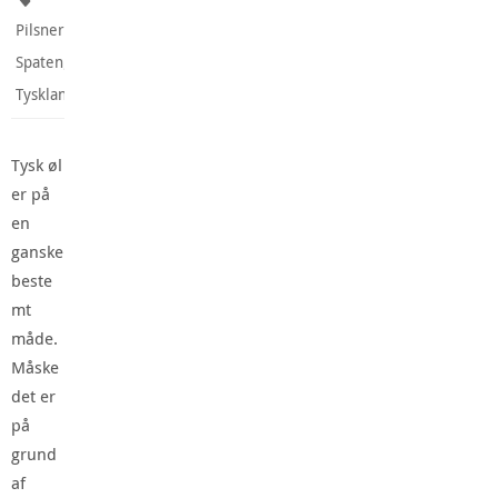
,
Pilsner
,
Spaten
Tyskland
Tysk øl
er på
en
ganske
beste
mt
måde.
Måske
det er
på
grund
af