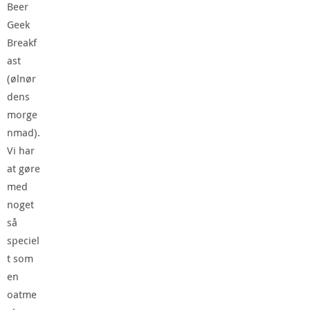
Beer
Geek
Breakf
ast
(ølnør
dens
morge
nmad).
Vi har
at gøre
med
noget
så
speciel
t som
en
oatme