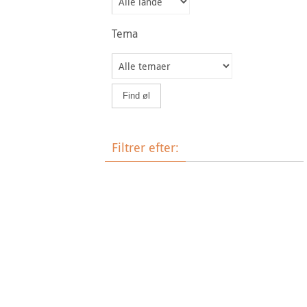
Tema
Filtrer efter:
Øltype
Bryggeri
Land
Tema
Ale
Bock
Barley Wine
Belgian Blonde Ale
Brown
Hvedeøl
Ale
Bryg selv
Dortmunder
Dunkel
Frugtøl
Pale
IPA
Lagerøl
Münchener
Nationale specialiteter