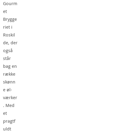
Gourm
et
Brygge
riet i
Roskil
de, der
også
står
bag en
række
skønn
e øl-
værker
. Med
et
pragtf
uldt