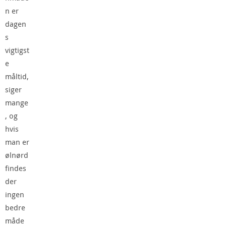
n er
dagen
s
vigtigst
e
måltid,
siger
mange
, og
hvis
man er
ølnørd
findes
der
ingen
bedre
måde