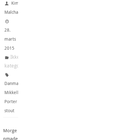
Kim
Malchau
28.
marts
2015
Ikke-
kategoriseret
,
Danmark
,
Mikkeller
Porter og
stout
Morge
nmade