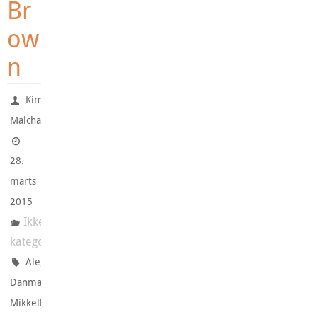
Br
ow
n
Kim
Malchau
28.
marts
2015
Ikke-
kategoriseret
,
Ale
,
Danmark
Mikkeller