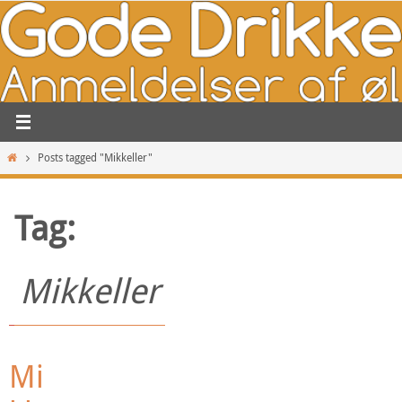
Skip
to
content
Home
Posts tagged "Mikkeller"
Tag:
Mikkeller
Mi