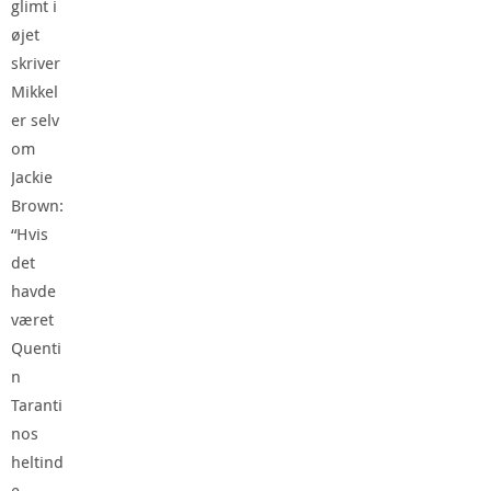
glimt i
øjet
skriver
Mikkel
er selv
om
Jackie
Brown:
“Hvis
det
havde
været
Quenti
n
Taranti
nos
heltind
e