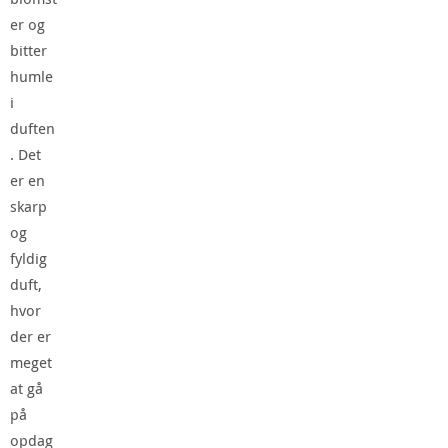
er og
bitter
humle
i
duften
. Det
er en
skarp
og
fyldig
duft,
hvor
der er
meget
at gå
på
opdag