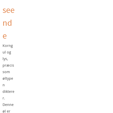
see
nd
e
Korng
ul og
lys,
præcis
som
øltype
n
diktere
r.
Denne
øl er