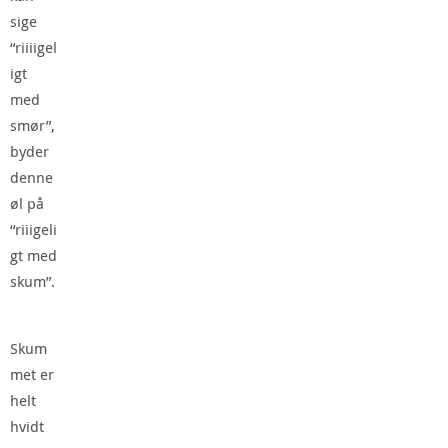
sige
“riiiigel
igt
med
smør”,
byder
denne
øl på
“riiigeli
gt med
skum”.
Skum
met er
helt
hvidt