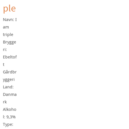
ple
Navn: I
am
triple
Brygge
ri:
Ebeltof
t
Gårdbr
yggeri
Land:
Danma
rk
Alkoho
l: 9,3%
Type: