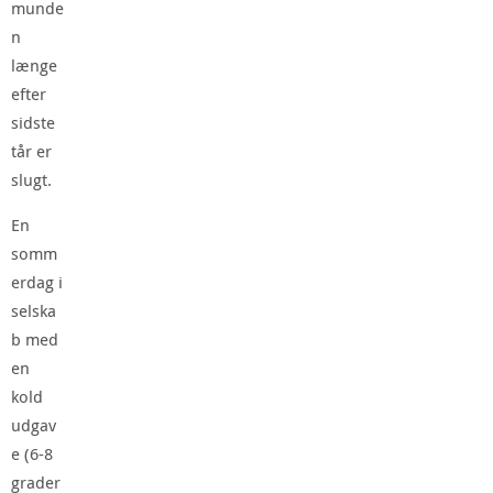
munde
n
længe
efter
sidste
tår er
slugt.
En
somm
erdag i
selska
b med
en
kold
udgav
e (6-8
grader