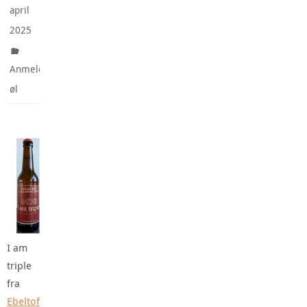
april
2025
Anmeldte
øl
I am
triple
fra
Ebeltof