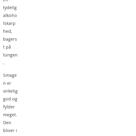
tydelig
alkoho
lskarp
hed,
bagers
t på
tungen
.
Smage
n er
virkelig
god og
fylder
meget.
Den
bliver i