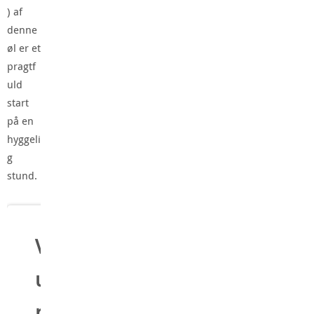
) af
denne
øl er et
pragtf
uld
start
på en
hyggeli
g
stund.
V
u
r