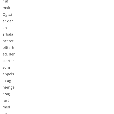
r af
malt.
Og så
er der
en
afbala
nceret
bitterh
ed, der
starter
som
appels
in og
hænge
r sig
fast
med
en