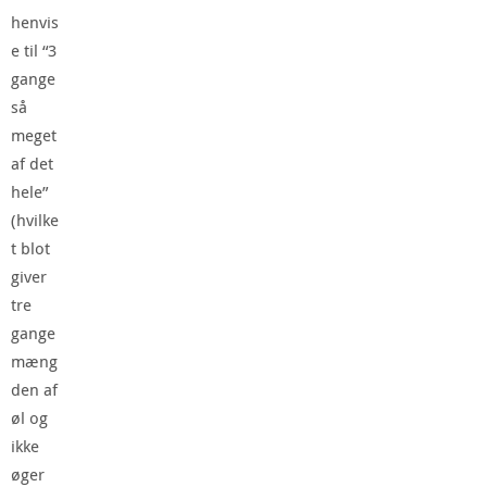
henvis
e til “3
gange
så
meget
af det
hele”
(hvilke
t blot
giver
tre
gange
mæng
den af
øl og
ikke
øger