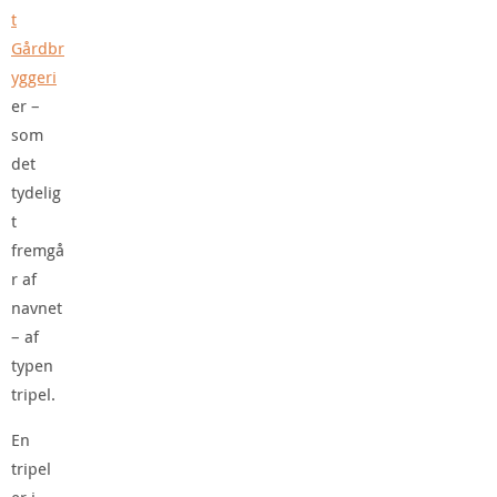
t
Gårdbr
yggeri
er –
som
det
tydelig
t
fremgå
r af
navnet
– af
typen
tripel.
En
tripel