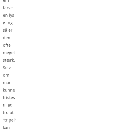
er i
farve
en lys
øl og
så er
den
ofte
meget
stærk.
Selv
om
man
kunne
fristes
til at
tro at
“tripel”
kan