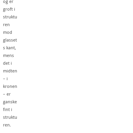
og er
groft i
struktu
ren
mod
glasset
s kant,
mens
det i
midten
– i
kronen
– er
ganske
fint i
struktu
ren.