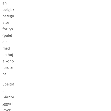
en
belgisk
betegn
else
for lys
(pale)
ale
med
en høj
alkoho
lproce
nt.
Ebeltof
t
Gårdbr
yggeri
laver