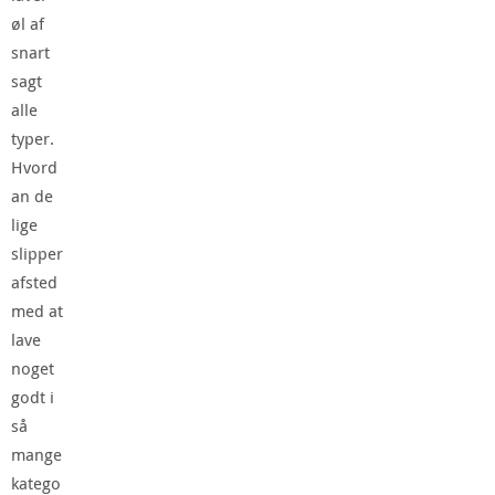
øl af
snart
sagt
alle
typer.
Hvord
an de
lige
slipper
afsted
med at
lave
noget
godt i
så
mange
katego