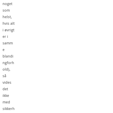
noget
som
helst,
hvis alt
i øvrigt
er i
samm
e
blandi
ngforh
old),
så
vides
det
ikke
med
sikkerh