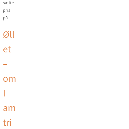
sætte
pris
på.
Øll
et
–
om
I
am
tri