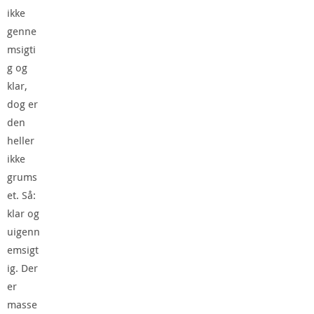
ikke
genne
msigti
g og
klar,
dog er
den
heller
ikke
grums
et. Så:
klar og
uigenn
emsigt
ig. Der
er
masse