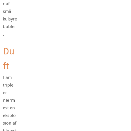
r af
små
kulsyre
bobler
.
Du
ft
I am
triple
er
nærm
est en
eksplo
sion af
blomst