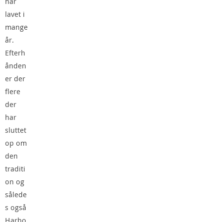
har
lavet i
mange
år.
Efterh
ånden
er der
flere
der
har
sluttet
op om
den
traditi
on og
sålede
s også
Harbo