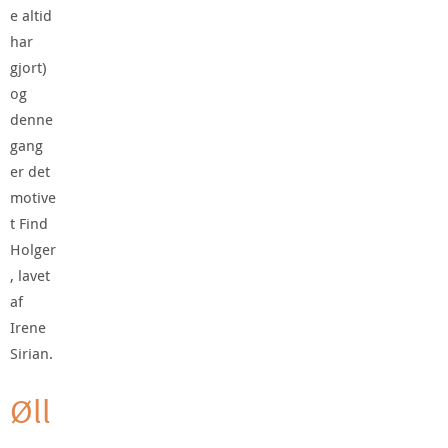
e altid
har
gjort)
og
denne
gang
er det
motive
t Find
Holger
, lavet
af
Irene
Sirian.
Øll