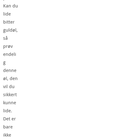
Kan du
lide
bitter
guldøl,
så
prøv
endeli
g
denne
øl, den
vil du
sikkert
kunne
lide.
Det er
bare
ikke