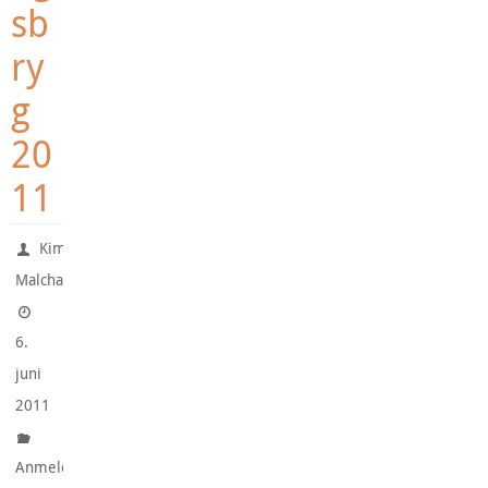
sb
ry
g
20
11
Kim
Malchau
6.
juni
2011
Anmeldte