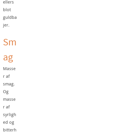
ellers
blot
guldba
jer.
Sm
ag
Masse
r af
smag.
Og
masse
r af
syrligh
ed og
bitterh