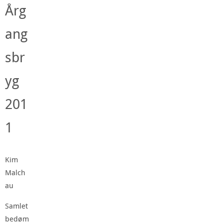
Årg
ang
sbr
yg
201
1
Kim
Malch
au
Samlet
bedøm