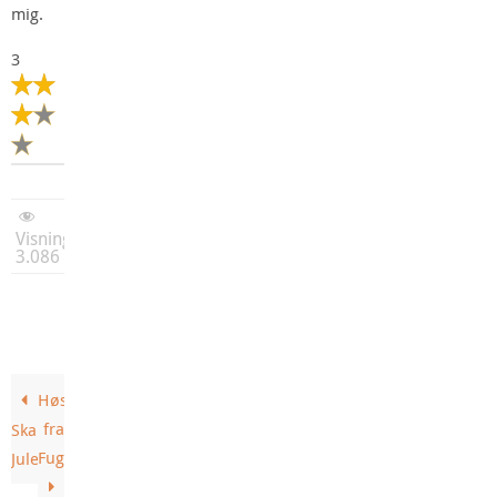
mig.
3
Visninger:
3.086
Høstfugl
fra
Skands
Fuglsang
Julebryg