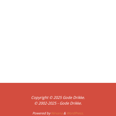
Skagen Bryghus
Skælskør
Shepherd Neame
Søgaard's Bryghus
Bryghus
Spaten
St. Feuillien
Stensbogaard Bryghus
Stevns Bryghus
Thisted Bryghus
Svaneke Bryghus
Tuborg
Ugelris Vingaard og Gaardbryggeri
Viborg Bryghus
Warwik
WinterCoat
Wychwood
Danmark
Belgien
England
Frankrig
Holland
Indien
Mexico
Peru
Singapore
Spanien
Thailand
Tyskland
USA
Fyn
Jul
Ferie
Forår
Historisk
Hjemmebryg
Påske
Udland
Økologi
Sommer
Vinter
Copyright © 2025 Gode Drikke.
© 2002-2025 - Gode Drikke.
Powered by
Nirvana
&
WordPress.