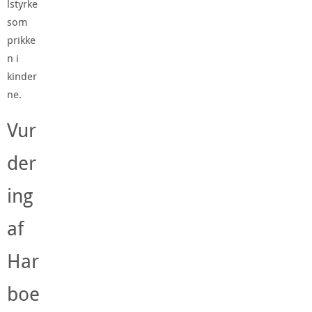
lstyrke
som
prikke
n i
kinder
ne.
Vur
der
ing
af
Har
boe