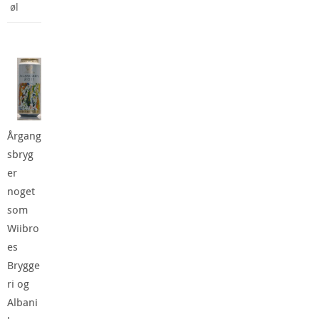
øl
Årgang
sbryg
er
noget
som
Wiibro
es
Brygge
ri og
Albani