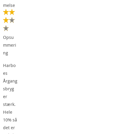
melse
Opsu
mmeri
ng
Harbo
es
Årgang
sbryg
er
stærk.
Hele
10% så
det er