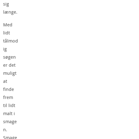
sig
længe.
Med
lidt
tålmod
ig
søgen
er det
muligt
at
finde
frem
til lidt
malt i
smage
n.
Smage