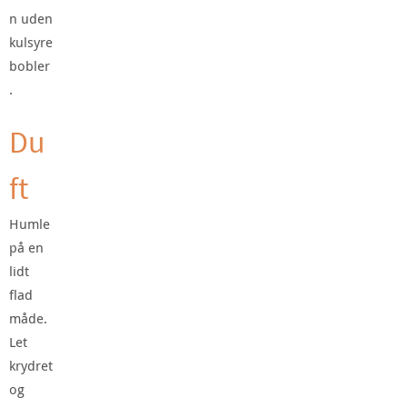
n uden
kulsyre
bobler
.
Du
ft
Humle
på en
lidt
flad
måde.
Let
krydret
og