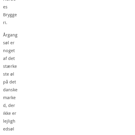
es
Brygge
ri.
Årgang
søl er
noget
af det
stærke
ste øl
på det
danske
marke
d, der
ikke er
lejligh
edsøl