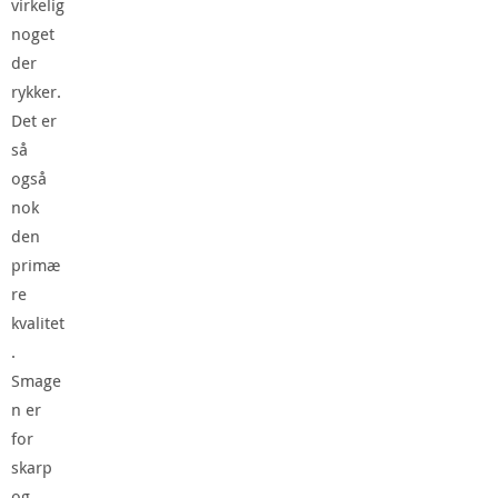
virkelig
noget
der
rykker.
Det er
så
også
nok
den
primæ
re
kvalitet
.
Smage
n er
for
skarp
og