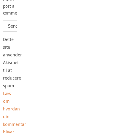
post a
comment.
Dette
site
anvender
Akismet
til at
reducere
spam.
Læs
om
hvordan
din
kommentar
bliver