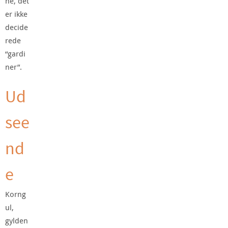
ne, det
er ikke
decide
rede
“gardi
ner”.
Ud
see
nd
e
Korng
ul,
gylden