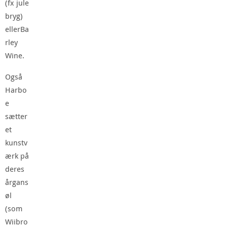
(fx jule
bryg)
ellerBa
rley
Wine.
Også
Harbo
e
sætter
et
kunstv
ærk på
deres
årgans
øl
(som
Wiibro