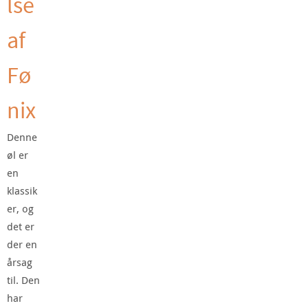
lse
af
Fø
nix
Denne
øl er
en
klassik
er, og
det er
der en
årsag
til. Den
har