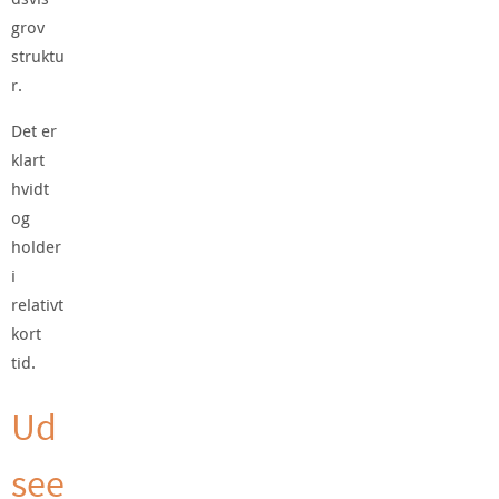
grov
struktu
r.
Det er
klart
hvidt
og
holder
i
relativt
kort
tid.
Ud
see