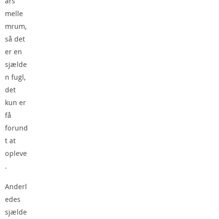
års
melle
mrum,
så det
er en
sjælde
n fugl,
det
kun er
få
forund
t at
opleve
.
Anderl
edes
sjælde