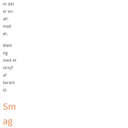
m det
er en
all-
malt
øl.
Blød
og
med et
strejf
af
karam
el.
Sm
ag