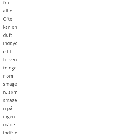
fra
altid.
Ofte
kan en
duft
indbyd
e til
forven
tninge
r om
smage
n, som
smage
n på
ingen
måde
indfrie