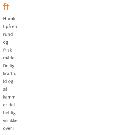
ft
Humle
t på en
rund
og
frisk
måde.
Dejlig
kraftfu
ld og
så
kamm
er det
heldig
vis ikke
over i