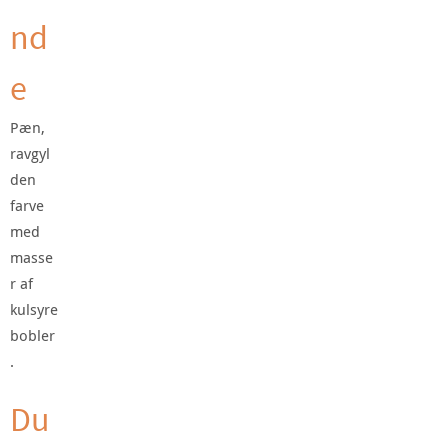
nd
e
Pæn,
ravgyl
den
farve
med
masse
r af
kulsyre
bobler
.
Du