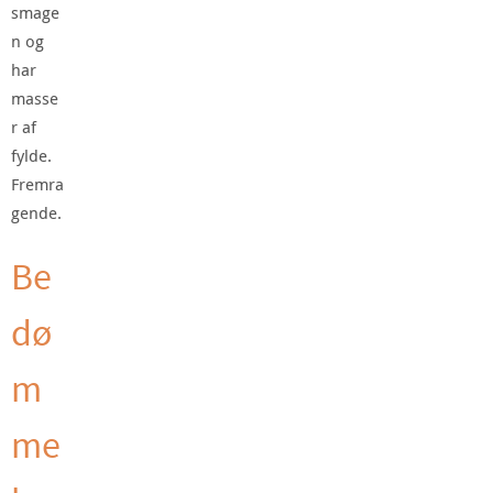
smage
n og
har
masse
r af
fylde.
Fremra
gende.
Be
dø
m
me