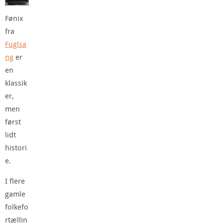
Fønix
fra
Fuglsa
ng
er
en
klassik
er,
men
først
lidt
histori
e.
I flere
gamle
folkefo
rtællin