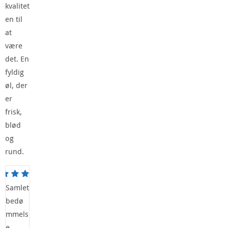
kvalitet
en til
at
være
det. En
fyldig
øl, der
er
frisk,
blød
og
rund.
Samlet
bedø
mmels
e