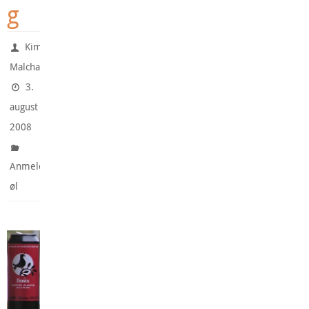
g
Kim
Malchau
3.
august
2008
Anmeldte
øl