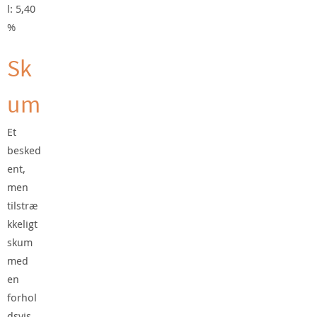
l: 5,40
%
Sk
um
Et
besked
ent,
men
tilstræ
kkeligt
skum
med
en
forhol
dsvis