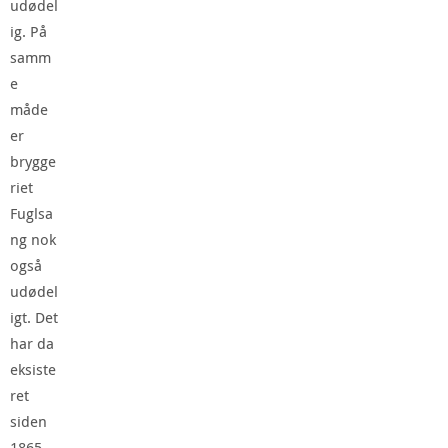
udødel
ig. På
samm
e
måde
er
brygge
riet
Fuglsa
ng nok
også
udødel
igt. Det
har da
eksiste
ret
siden
1865