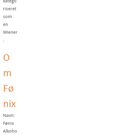
katego
riseret
som
en
Wiener
.
O
m
Fø
nix
Navn:
Fønix
Alkoho