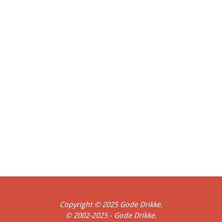
Bryggeri
Royal Unibrew
Rise Bryggeri
San Miguel
Skagen Bryghus
Skælskør
Shepherd Neame
Søgaard's Bryghus
Bryghus
Spaten
St. Feuillien
Stensbogaard Bryghus
Stevns Bryghus
Thisted Bryghus
Svaneke Bryghus
Tuborg
Ugelris Vingaard og Gaardbryggeri
Viborg Bryghus
Warwik
WinterCoat
Wychwood
Danmark
Belgien
England
Frankrig
Holland
Indien
Mexico
Peru
Singapore
Spanien
Thailand
Tyskland
USA
Fyn
Jul
Ferie
Forår
Historisk
Hjemmebryg
Påske
Udland
Økologi
Sommer
Vinter
Copyright © 2025 Gode Drikke.
© 2002-2025 - Gode Drikke.