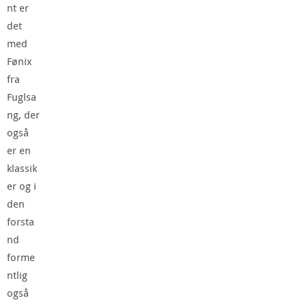
nt er
det
med
Fønix
fra
Fuglsa
ng, der
også
er en
klassik
er og i
den
forsta
nd
forme
ntlig
også