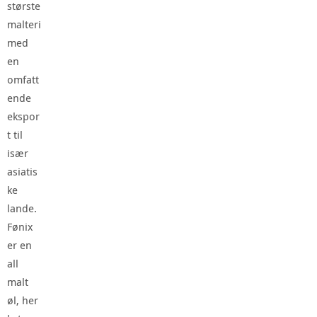
største
malteri
med
en
omfatt
ende
ekspor
t til
især
asiatis
ke
lande.
Fønix
er en
all
malt
øl, her