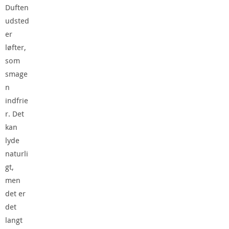
Duften
udsted
er
løfter,
som
smage
n
indfrie
r. Det
kan
lyde
naturli
gt,
men
det er
det
langt