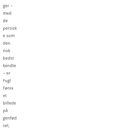
ger –
med
de
persisk
e som
den
nok
bedst
kendte
– er
Fugl
Fønix
et
billede
på
genfød
sel,