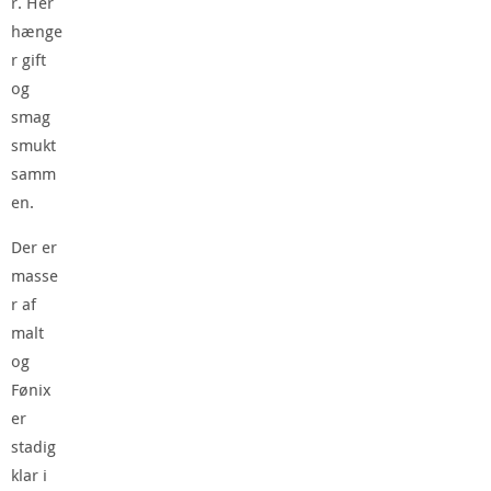
r. Her
hænge
r gift
og
smag
smukt
samm
en.
Der er
masse
r af
malt
og
Fønix
er
stadig
klar i