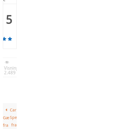
5
Visninger:
2.489
Carls
Special
Gækkebryg
fra
fra