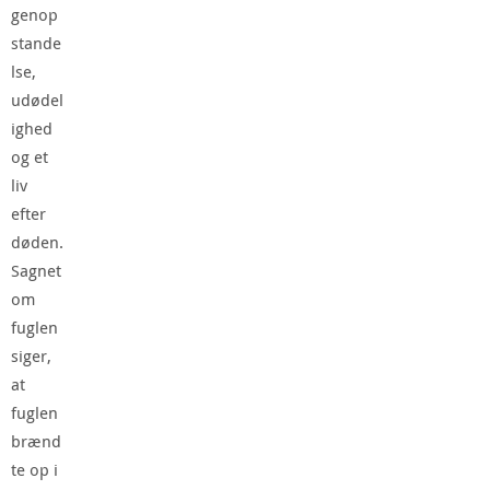
genop
stande
lse,
udødel
ighed
og et
liv
efter
døden.
Sagnet
om
fuglen
siger,
at
fuglen
brænd
te op i