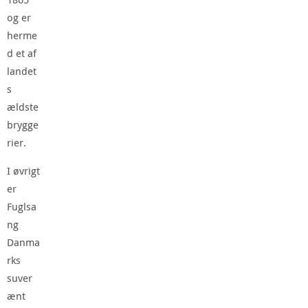
og er
herme
d et af
landet
s
ældste
brygge
rier.
I øvrigt
er
Fuglsa
ng
Danma
rks
suver
ænt