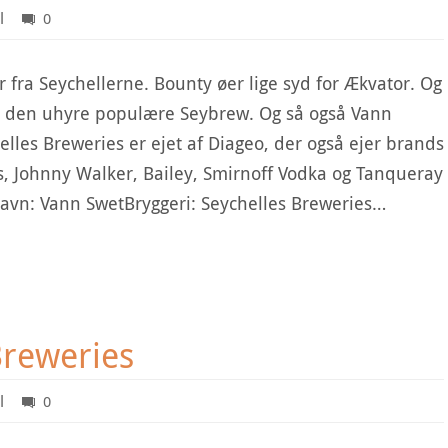
l
0
 fra Seychellerne. Bounty øer lige syd for Ækvator. Og
e den uhyre populære Seybrew. Og så også Vann
lles Breweries er ejet af Diageo, der også ejer brands
, Johnny Walker, Bailey, Smirnoff Vodka og Tanqueray
Navn: Vann SwetBryggeri: Seychelles Breweries…
Breweries
l
0