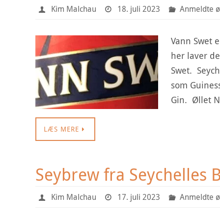
Kim Malchau
18. juli 2023
Anmeldte ø
Vann Swet er
her laver d
Swet. Seyche
som Guiness
Gin. Øllet 
LÆS MERE
Seybrew fra Seychelles 
Kim Malchau
17. juli 2023
Anmeldte ø