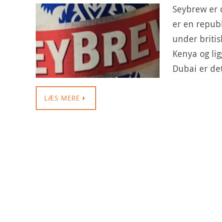
Seybrew er 
er en republ
under briti
Kenya og lig
Dubai er de
LÆS MERE