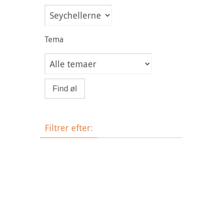
Tema
Filtrer efter:
Øltype
Bryggeri
Land
Tema