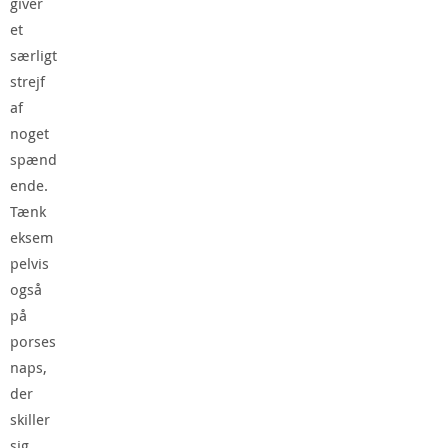
giver
et
særligt
strejf
af
noget
spænd
ende.
Tænk
eksem
pelvis
også
på
porses
naps,
der
skiller
sig