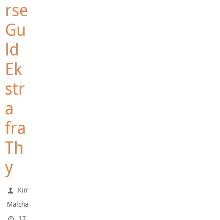
rse
Gu
ld
Ek
str
a
fra
Th
y
Kim
Malchau
17.