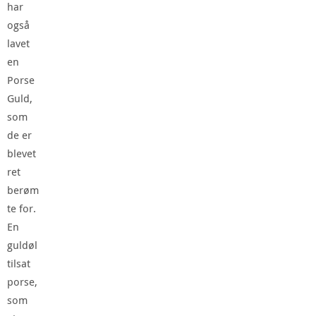
har
også
lavet
en
Porse
Guld,
som
de er
blevet
ret
berøm
te for.
En
guldøl
tilsat
porse,
som