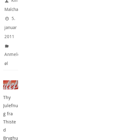
Kim
Malchau
5.
januar
2011
Anmeldte
øl
Thy
Julefnu
g fra
Thiste
d
Bryghu