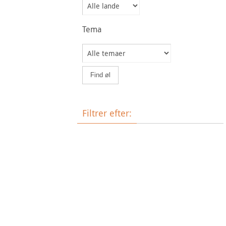
Tema
Filtrer efter:
Øltype
Bryggeri
Land
Tema
Ale
Bock
Barley Wine
Belgian Blonde Ale
Brown
Hvedeøl
Ale
Bryg selv
Dortmunder
Dunkel
Frugtøl