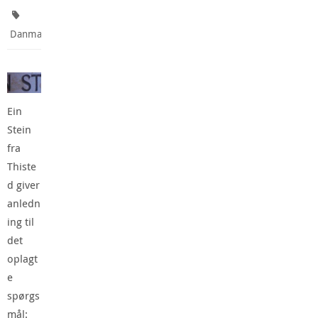
Danmark
Ein
Stein
fra
Thiste
d giver
anledn
ing til
det
oplagt
e
spørgs
mål: