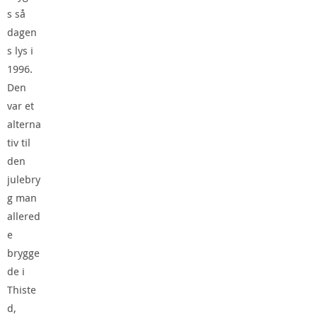
s så
dagen
s lys i
1996.
Den
var et
alterna
tiv til
den
julebry
g man
allered
e
brygge
de i
Thiste
d,