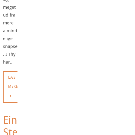
meget
ud fra
mere
almind
elige
snapse
. I Thy
har…
LÆS
MERE
Ein
Ste