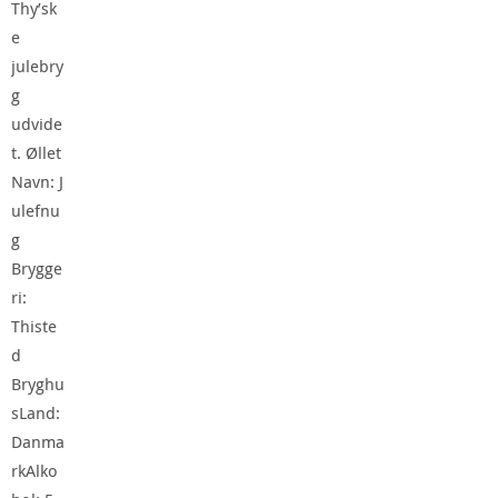
Thy’sk
e
julebry
g
udvide
t. Øllet
Navn: J
ulefnu
g
Brygge
ri:
Thiste
d
Bryghu
sLand:
Danma
rkAlko