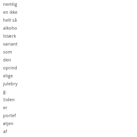
nemlig
en ikke
helt så
alkoho
lstærk
variant
som
den
oprind
elige
julebry
g.
Siden
er
portef
øljen
af