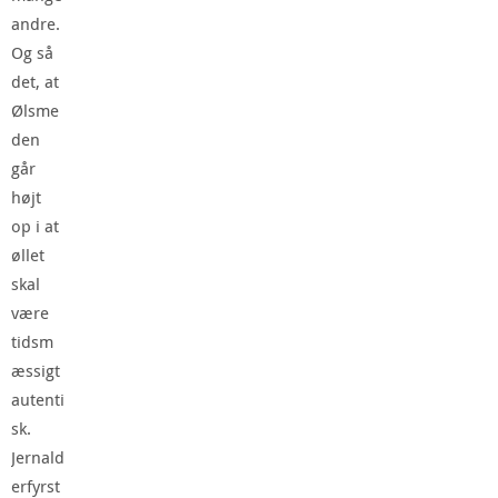
andre.
Og så
det, at
Ølsme
den
går
højt
op i at
øllet
skal
være
tidsm
æssigt
autenti
sk.
Jernald
erfyrst