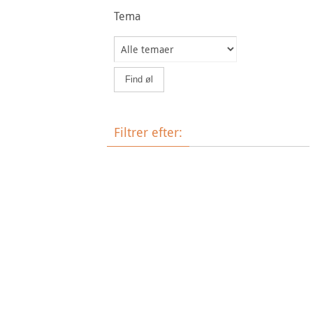
Tema
Filtrer efter:
Øltype
Bryggeri
Land
Tema
Ale
Bock
Barley Wine
Belgian Blonde Ale
Brown
Hvedeøl
Ale
Bryg selv
Dortmunder
Dunkel
Frugtøl
Pale
IPA
Lagerøl
Münchener
Nationale specialiteter