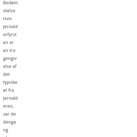
Bedøm
melse
Hvis
Jernald
erfyrst
en er
en tro
gengiv
else af
det
typiske
øl fra
Jernald
eren,
var de
denga
ng