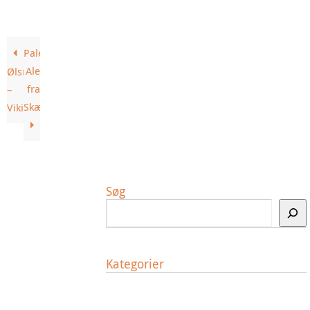
Pale
Ale
Ølsmeden
fra
–
Skælskør
Vikingetiden
Søg
Kategorier