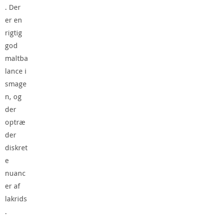
. Der
er en
rigtig
god
maltba
lance i
smage
n, og
der
optræ
der
diskret
e
nuanc
er af
lakrids
.