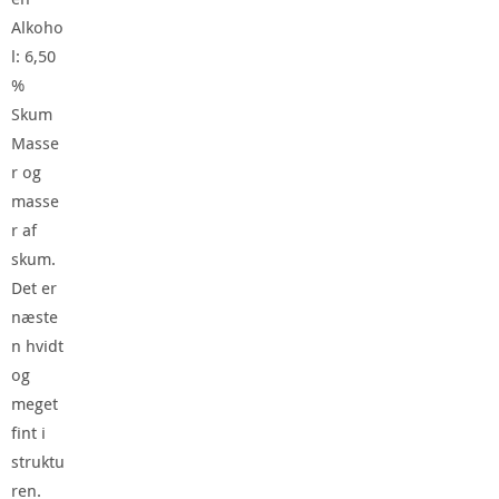
Alkoho
l: 6,50
%
Skum
Masse
r og
masse
r af
skum.
Det er
næste
n hvidt
og
meget
fint i
struktu
ren.