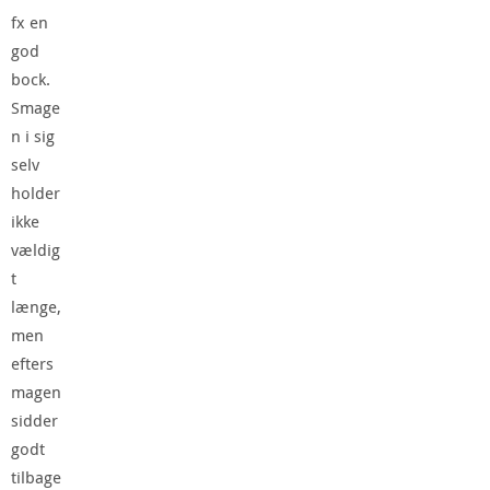
fx en
god
bock.
Smage
n i sig
selv
holder
ikke
vældig
t
længe,
men
efters
magen
sidder
godt
tilbage