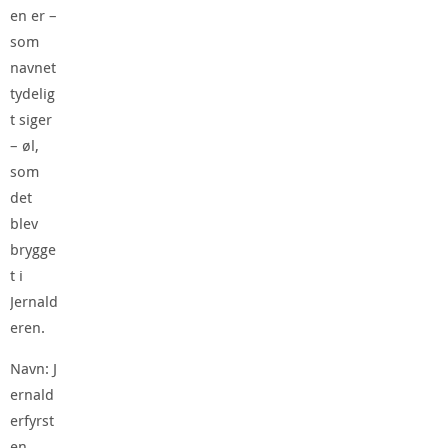
en er –
som
navnet
tydelig
t siger
– øl,
som
det
blev
brygge
t i
Jernald
eren.
Navn: J
ernald
erfyrst
en