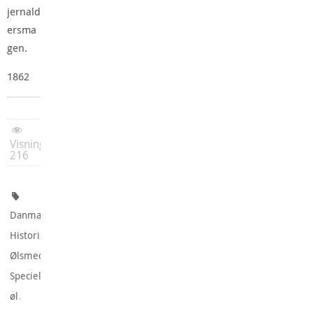
jernald
ersma
gen.
1862
Visninger:
216
,
Danmark
,
Historisk
,
Ølsmeden
Specielle
.
øl