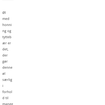
Øl
med
honni
ng og
tytteb
ær er
det,
der
gør
denne
øl
særlig
i
forhol
d til
mange