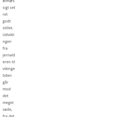
ølmæs
sigt set
ret
godt
stillet.
Udvikli
ngen
fra
jernald
eren til
vikinge
tiden
går
mod
det
meget
søde,
fra det