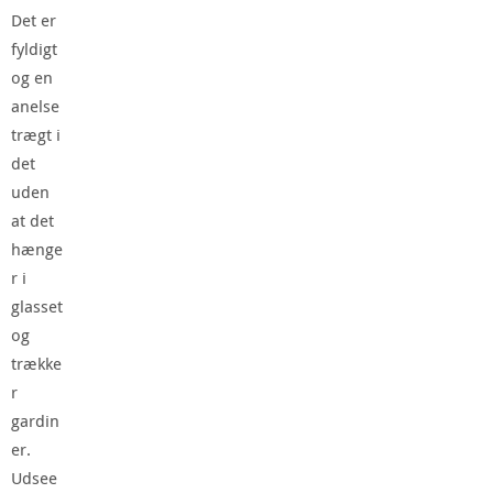
Det er
fyldigt
og en
anelse
trægt i
det
uden
at det
hænge
r i
glasset
og
trække
r
gardin
er.
Udsee