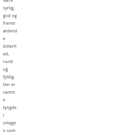
være
syrlig,
god og
fremtr
ædend
e
bitterh
ed,
rund
og
fyldig.
Der er
samm
e
tyngde
i
smage
n som