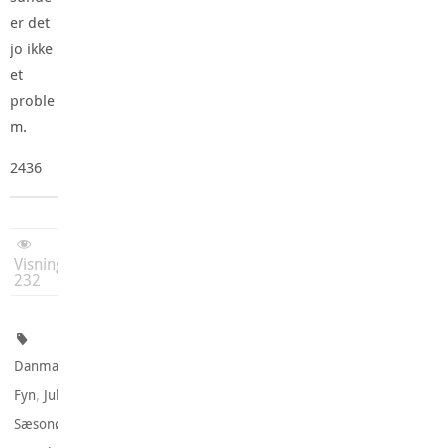
er det
jo ikke
et
proble
m.
2436
Visninger:
232
,
Danmark
,
,
Fyn
Jul
,
Sæsonøl