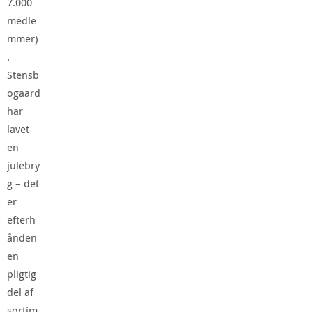
7.000
medle
mmer)
.
Stensb
ogaard
har
lavet
en
julebry
g – det
er
efterh
ånden
en
pligtig
del af
sortim