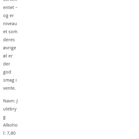
entet –
og er
niveau
et som
deres
øvrige
øl er
der
god
smag i
vente.
Navn: J
ulebry
g
Alkoho
l: 7,80