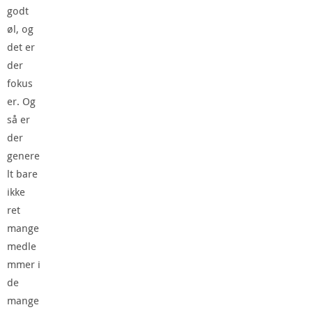
godt
øl, og
det er
der
fokus
er. Og
så er
der
genere
lt bare
ikke
ret
mange
medle
mmer i
de
mange