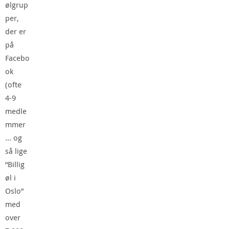
ølgrup
per,
der er
på
Facebo
ok
(ofte
4-9
medle
mmer
… og
så lige
“Billig
øl i
Oslo”
med
over