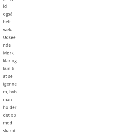
ld
også
helt
væk.
Udsee
nde
Mørk,
klar og
kun til
at se
igenne
m, hvis
man
holder
det op
mod
skarpt