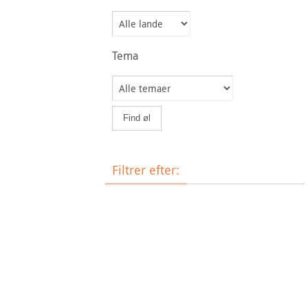
Tema
Filtrer efter:
Øltype
Bryggeri
Land
Tema
Ale
Bock
Barley Wine
Belgian Blonde Ale
Brown