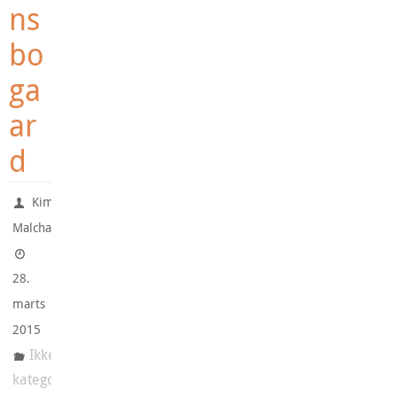
ns
bo
ga
ar
d
Kim
Malchau
28.
marts
2015
Ikke-
kategoriseret