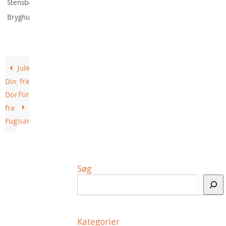
Stensbogaard
.
Bryghus
Julebryg
fra
Ding
Fur
Dong
fra
Fuglsang
Søg
Kategorier