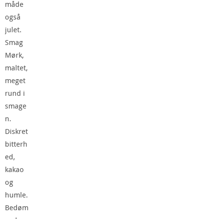
måde
også
julet.
Smag
Mørk,
maltet,
meget
rund i
smage
n.
Diskret
bitterh
ed,
kakao
og
humle.
Bedøm