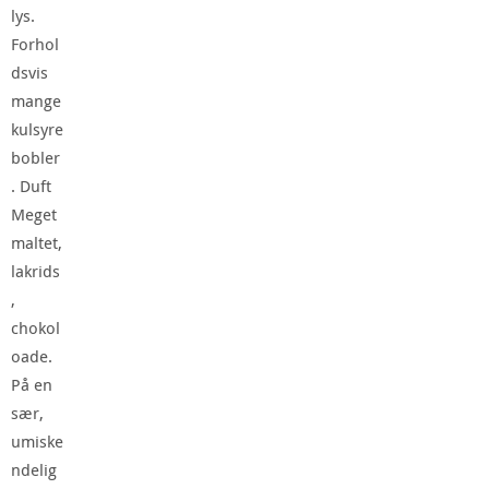
lys.
Forhol
dsvis
mange
kulsyre
bobler
. Duft
Meget
maltet,
lakrids
,
chokol
oade.
På en
sær,
umiske
ndelig