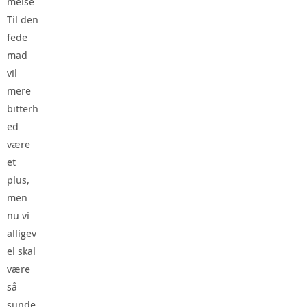
melse
Til den
fede
mad
vil
mere
bitterh
ed
være
et
plus,
men
nu vi
alligev
el skal
være
så
sunde