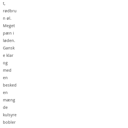
t,
rødbru
n øl.
Meget
pæn i
løden.
Gansk
e klar
og
med
en
besked
en
mæng
de
kulsyre
bobler