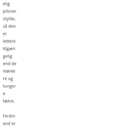
elig
pilsner
styrke,
så den
er
lettere
tilgæn
gelig
end de
mørke
re og
tunger
e
fætre.
Ferdin
and er