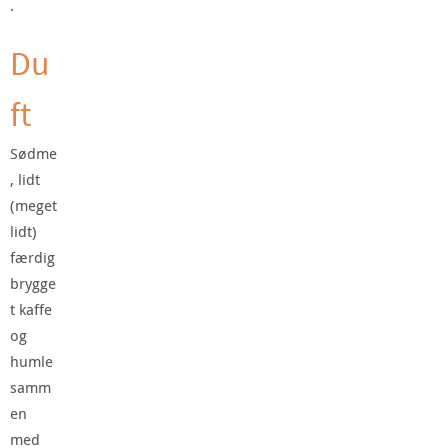
.
Du
ft
Sødme
, lidt
(meget
lidt)
færdig
brygge
t kaffe
og
humle
samm
en
med