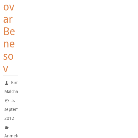
ov
ar
Be
ne
so
v
Kim
Malchau
5.
september
2012
Anmeldte