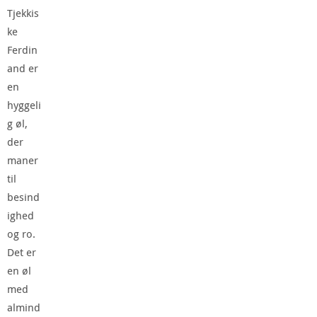
Tjekkis
ke
Ferdin
and er
en
hyggeli
g øl,
der
maner
til
besind
ighed
og ro.
Det er
en øl
med
almind