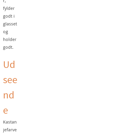
r,
fylder
godt i
glasset
og
holder
godt.
Ud
see
nd
e
Kastan
jefarve