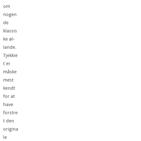
om
nogen
de
klassis
ke øl-
lande.
Tjekkie
t er
måske
mest
kendt
for at
have
forstre
t den
origina
le