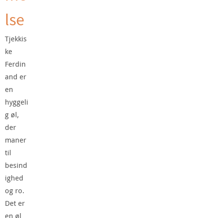
lse
Tjekkis
ke
Ferdin
and er
en
hyggeli
g øl,
der
maner
til
besind
ighed
og ro.
Det er
en øl