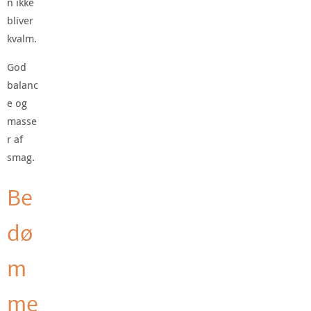
n ikke
bliver
kvalm.
God
balanc
e og
masse
r af
smag.
Be
dø
m
me