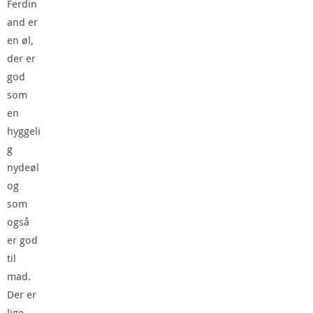
Ferdin
and er
en øl,
der er
god
som
en
hyggeli
g
nydeøl
og
som
også
er god
til
mad.
Der er
lige