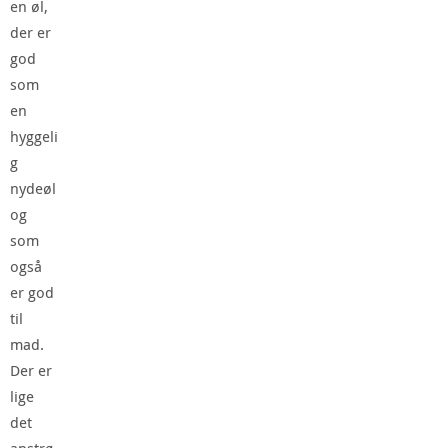
en øl,
der er
god
som
en
hyggeli
g
nydeøl
og
som
også
er god
til
mad.
Der er
lige
det
anstrø