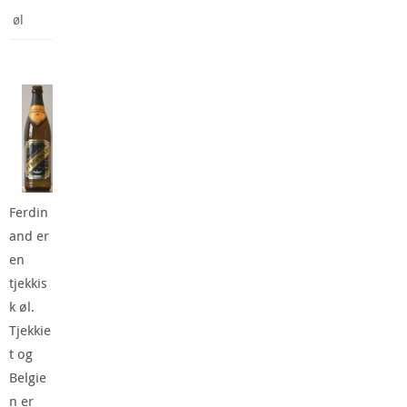
øl
Ferdin
and er
en
tjekkis
k øl.
Tjekkie
t og
Belgie
n er