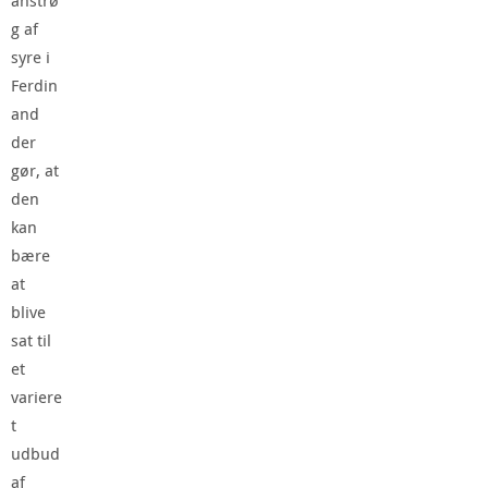
g af
syre i
Ferdin
and
der
gør, at
den
kan
bære
at
blive
sat til
et
variere
t
udbud
af