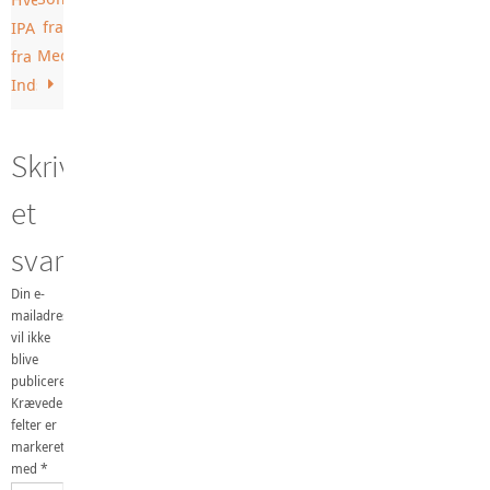
fra
IPA
Medicibeers
fra
Indslev
Skriv
et
svar
Din e-
mailadresse
vil ikke
blive
publiceret.
Krævede
felter er
markeret
med
*