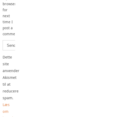
browser
for
next
time I
post a
comment.
Dette
site
anvender
Akismet
til at
reducere
spam.
Læs
om