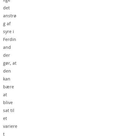
det
anstrø
g af
syre i
Ferdin
and
der
gør, at
den
kan
bære
at
blive
sat til
et
variere
t