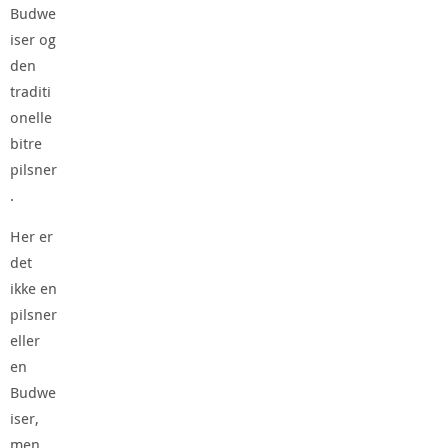
Budwe
iser og
den
traditi
onelle
bitre
pilsner
.
Her er
det
ikke en
pilsner
eller
en
Budwe
iser,
men