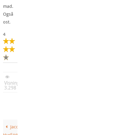
mad.
Også
ost.
4
Visninger:
3.298
Jacobs
Sommerøl
Hvede