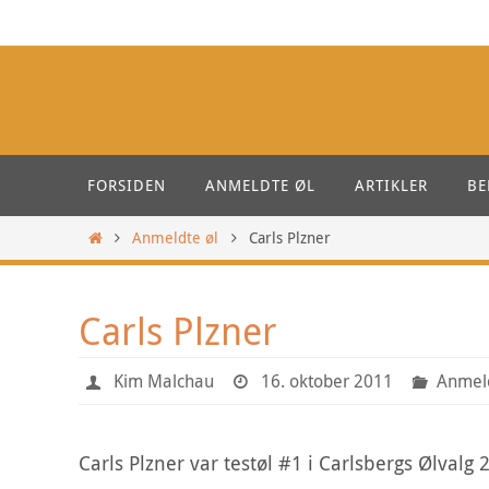
Skip
to
content
Skip
FORSIDEN
ANMELDTE ØL
ARTIKLER
BE
to
content
Home
Anmeldte øl
Carls Plzner
Carls Plzner
Kim Malchau
16. oktober 2011
Anmeld
Carls Plzner var testøl #1 i Carlsbergs Ølvalg 