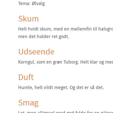
Tema: Ølvalg
Skum
Helt hvidt skum, med en mellemfin til halvgro
men det holder ret godt.
Udseende
Korngul, som en grøn Tuborg. Helt klar og 
Duft
Humle, helt vildt meget. Og det er så det.
Smag
Let, men alligevel med god fylde for en pilsner