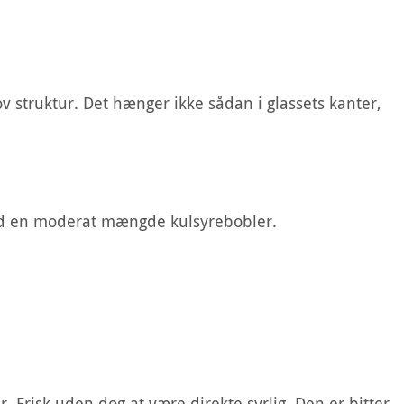
v struktur. Det hænger ikke sådan i glassets kanter,
med en moderat mængde kulsyrebobler.
. Frisk uden dog at være direkte syrlig. Den er bitter,