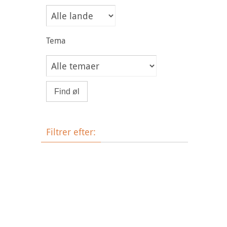
Tema
Filtrer efter:
Øltype
Bryggeri
Land
Tema