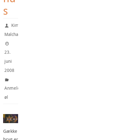
s
Kim
Malchau
23.
juni
2008
Anmeldte
øl
Gække
bryg er