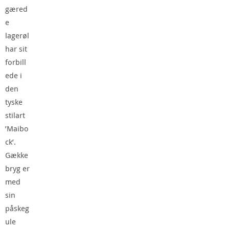
gæred
e
lagerøl
har sit
forbill
ede i
den
tyske
stilart
’Maibo
ck’.
Gække
bryg er
med
sin
påskeg
ule