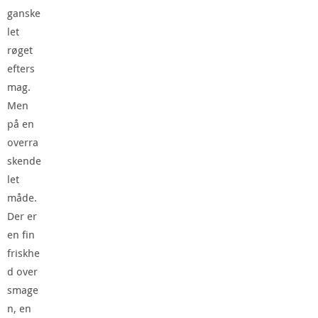
ganske
let
røget
efters
mag.
Men
på en
overra
skende
let
måde.
Der er
en fin
friskhe
d over
smage
n, en