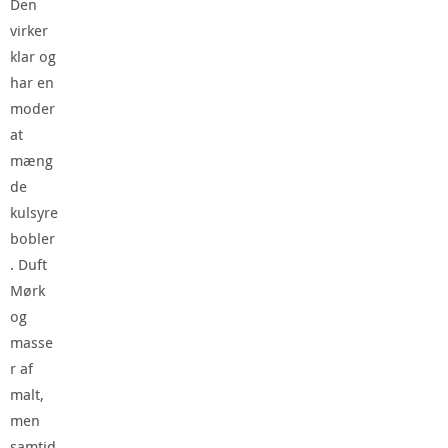
Den
virker
klar og
har en
moder
at
mæng
de
kulsyre
bobler
. Duft
Mørk
og
masse
r af
malt,
men
samtid