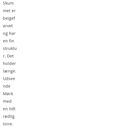
Skum
met er
beigef
arvet
og har
en fin
struktu
r. Det
holder
længe.
Udsee
nde
Mørk
med
en lidt
rødlig
tone.