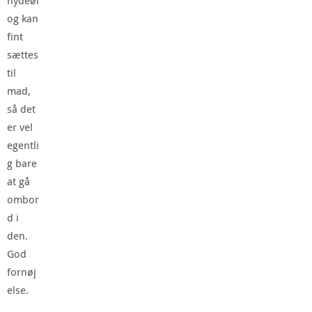
nydeøl
og kan
fint
sættes
til
mad,
så det
er vel
egentli
g bare
at gå
ombor
d i
den.
God
fornøj
else.