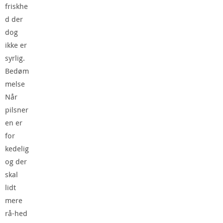
friskhe
d der
dog
ikke er
syrlig.
Bedøm
melse
Når
pilsner
en er
for
kedelig
og der
skal
lidt
mere
rå-hed