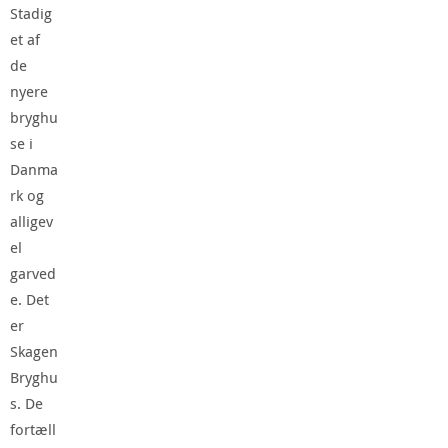
Stadig
et af
de
nyere
bryghu
se i
Danma
rk og
alligev
el
garved
e. Det
er
Skagen
Bryghu
s. De
fortæll