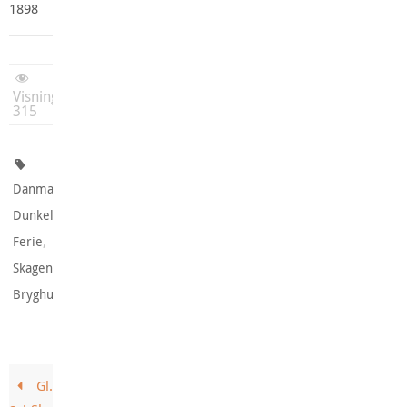
1898
Visninger:
315
,
Danmark
,
Dunkel
,
Ferie
Skagen
.
Bryghus
Gl.