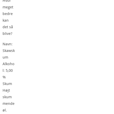
Hvor
meget
bedre
kan
det så
blive?
Navn:
Skawsk
um
Alkoho
l: 5,00
%
Skum
Højt
skum
mende
øl.