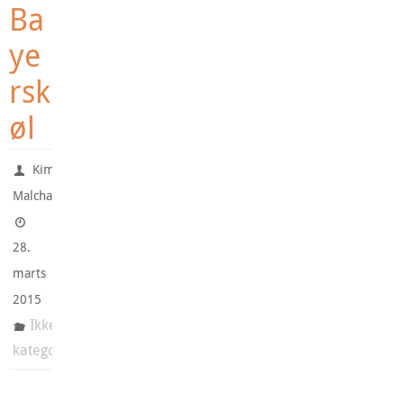
Ba
ye
rsk
øl
Kim
Malchau
28.
marts
2015
Ikke-
kategoriseret