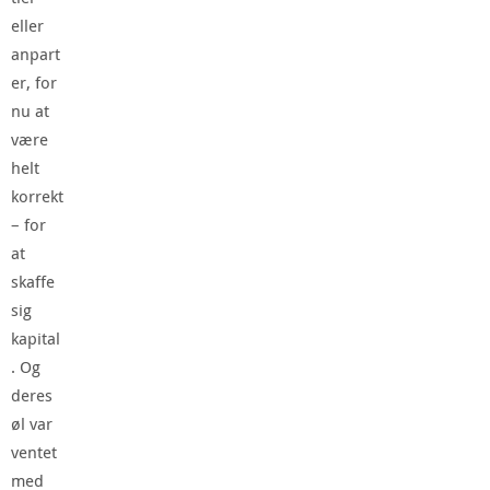
eller
anpart
er, for
nu at
være
helt
korrekt
– for
at
skaffe
sig
kapital
. Og
deres
øl var
ventet
med