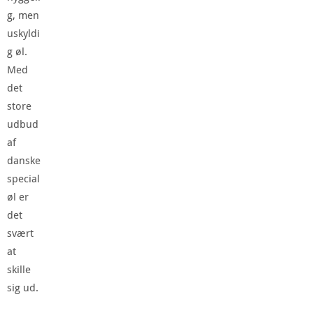
g, men
uskyldi
g øl.
Med
det
store
udbud
af
danske
special
øl er
det
svært
at
skille
sig ud.