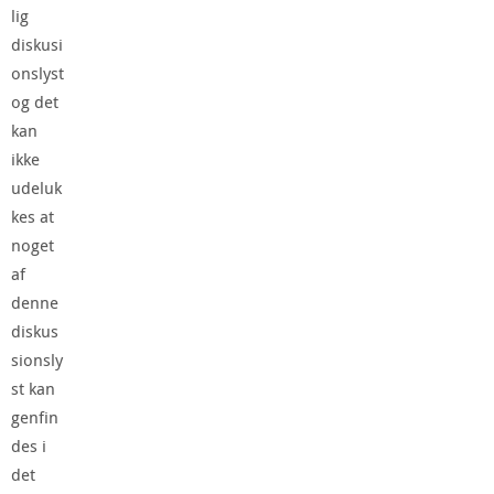
lig
diskusi
onslyst
og det
kan
ikke
udeluk
kes at
noget
af
denne
diskus
sionsly
st kan
genfin
des i
det