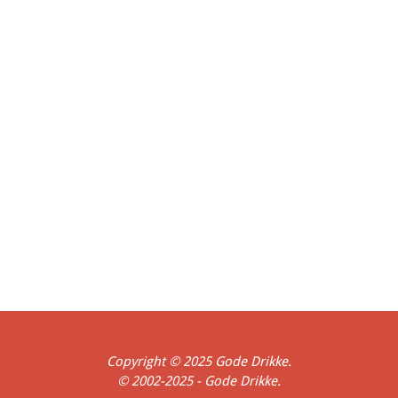
Bryggeri
Royal Unibrew
Rise Bryggeri
San Miguel
Skagen Bryghus
Skælskør
Shepherd Neame
Søgaard's Bryghus
Bryghus
Spaten
St. Feuillien
Stensbogaard Bryghus
Stevns Bryghus
Thisted Bryghus
Svaneke Bryghus
Tuborg
Ugelris Vingaard og Gaardbryggeri
Viborg Bryghus
Warwik
WinterCoat
Wychwood
Danmark
Belgien
England
Frankrig
Holland
Indien
Mexico
Peru
Singapore
Spanien
Thailand
Tyskland
USA
Fyn
Jul
Ferie
Forår
Historisk
Hjemmebryg
Påske
Udland
Økologi
Sommer
Vinter
Copyright © 2025 Gode Drikke.
© 2002-2025 - Gode Drikke.