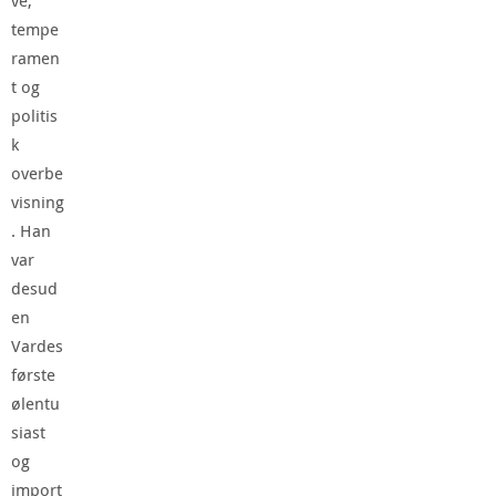
ve,
tempe
ramen
t og
politis
k
overbe
visning
. Han
var
desud
en
Vardes
første
ølentu
siast
og
import