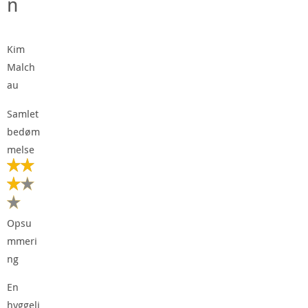
n
Kim
Malch
au
Samlet
bedøm
melse
Opsu
mmeri
ng
En
hyggeli