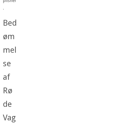
pilsner
.
Bed
øm
mel
se
af
Rø
de
Vag