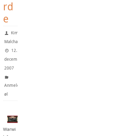
rd
e
Kim
Malchau
12.
december
2007
Anmeldte
øl
Warwi