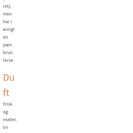
ret),
men
har i
øvrigt
en
pæn
brun
farve.
Du
ft
Frisk
og
maltet.
En