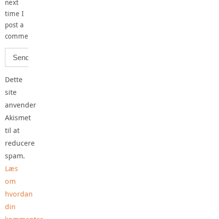
next
time I
post a
comment.
Dette
site
anvender
Akismet
til at
reducere
spam.
Læs
om
hvordan
din
kommentar