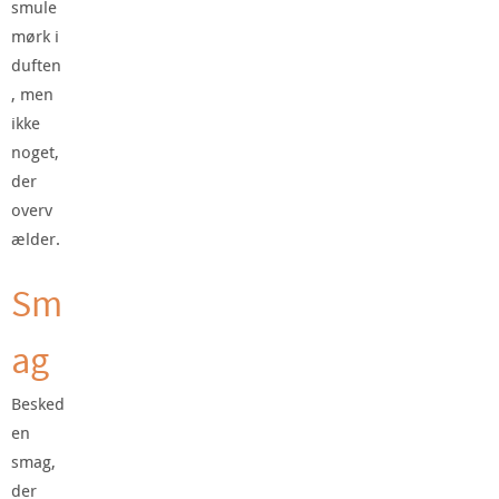
smule
mørk i
duften
, men
ikke
noget,
der
overv
ælder.
Sm
ag
Besked
en
smag,
der