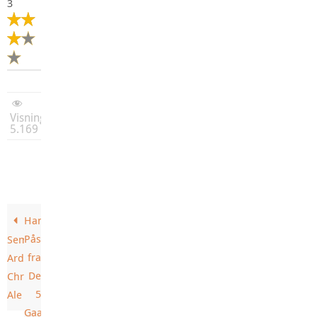
3
Visninger:
5.169
Hannibal
Påskebryg
Semper
fra
Ardens
De
Christmas
5
Ale
Gaarde