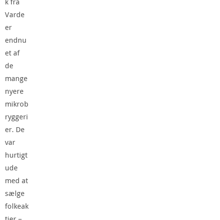
k fra
Varde
er
endnu
et af
de
mange
nyere
mikrob
ryggeri
er. De
var
hurtigt
ude
med at
sælge
folkeak
tier –