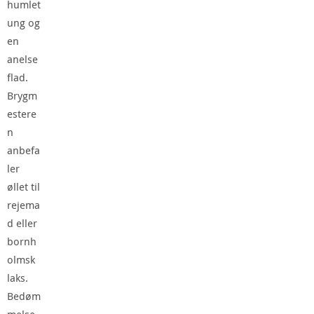
humlet
ung og
en
anelse
flad.
Brygm
estere
n
anbefa
ler
øllet til
rejema
d eller
bornh
olmsk
laks.
Bedøm