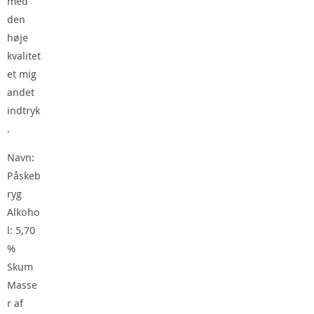
med
den
høje
kvalitet
et mig
andet
indtryk
.
Navn:
Påskeb
ryg
Alkoho
l: 5,70
%
Skum
Masse
r af