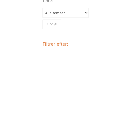
Tema
Filtrer efter:
Øltype
Bryggeri
Land
Tema
Ale
Bock
Barley Wine
Belgian Blonde Ale
Brown
Hvedeøl
Ale
Bryg selv
Dortmunder
Dunkel
Frugtøl
Pale
IPA
Lagerøl
Münchener
Nationale specialiteter
Sæsonøl
Pilsner
Porter og stout
Ale