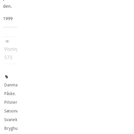
den.
1999
Visninger:
573
,
Danmark
,
Påske
,
Pilsner
,
Sæsonøl
Svaneke
.
Bryghus