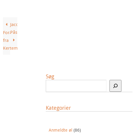
Jacobs
Påskebryg
Forårsbryg
fra
Kerteminde
Søg
Kategorier
Anmeldte øl
(86)