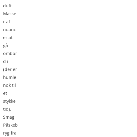
duft.
Masse
r af
nuanc
er at
gå
ombor
d i
(der er
humle
nok til
et
stykke
tid).
Smag
Påskeb
ryg fra