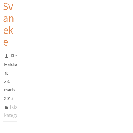
Sv
an
ek
e
Kim
Malchau
28.
marts
2015
Ikke-
kategoriseret