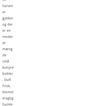
Farven
er
gylden
og der
er en
moder
at
mæng
de
små
kulsyre
bobler
. Duft
Frisk,
blomst
eragtig
humle