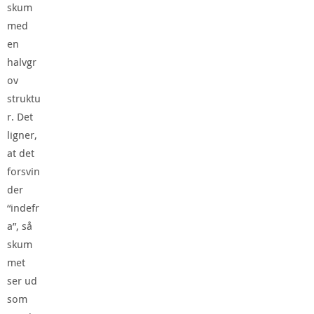
skum
med
en
halvgr
ov
struktu
r. Det
ligner,
at det
forsvin
der
“indefr
a”, så
skum
met
ser ud
som