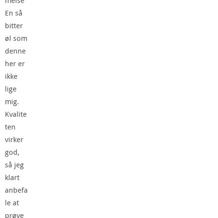
melse
En så
bitter
øl som
denne
her er
ikke
lige
mig.
Kvalite
ten
virker
god,
så jeg
klart
anbefa
le at
prøve