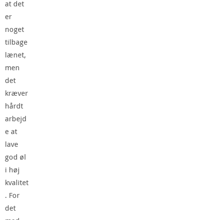
at det
er
noget
tilbage
lænet,
men
det
kræver
hårdt
arbejd
e at
lave
god øl
i høj
kvalitet
. For
det