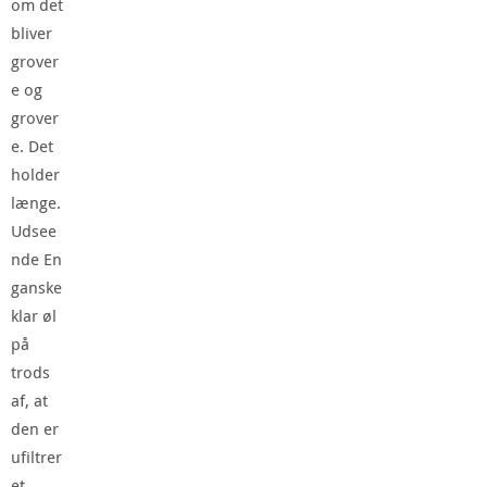
om det
bliver
grover
e og
grover
e. Det
holder
længe.
Udsee
nde En
ganske
klar øl
på
trods
af, at
den er
ufiltrer
et.