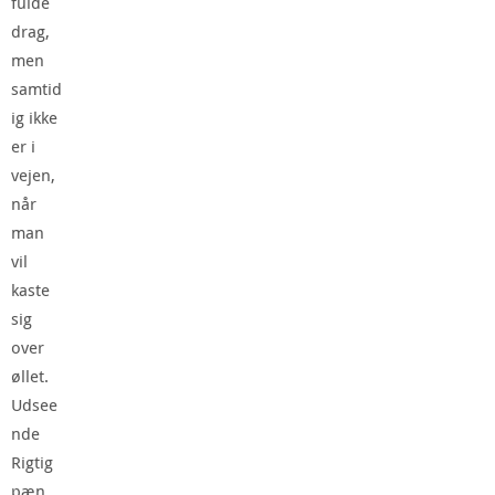
fulde
drag,
men
samtid
ig ikke
er i
vejen,
når
man
vil
kaste
sig
over
øllet.
Udsee
nde
Rigtig
pæn,