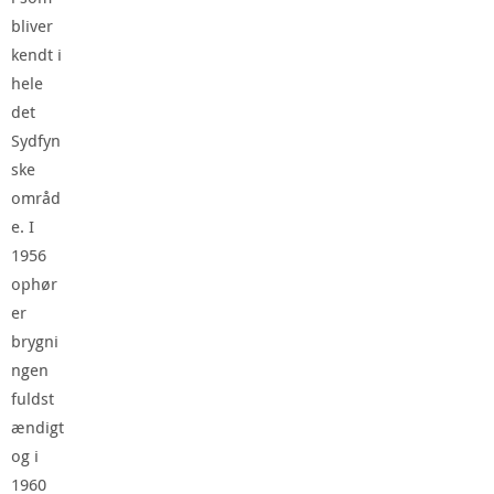
bliver
kendt i
hele
det
Sydfyn
ske
områd
e. I
1956
ophør
er
brygni
ngen
fuldst
ændigt
og i
1960