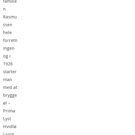
familie
n
Rasmu
ssen
hele
forretn
ingen
og i
1926
starter
man
med at
brygge
øl –
Prima
Lyst
Hvidtø
l som