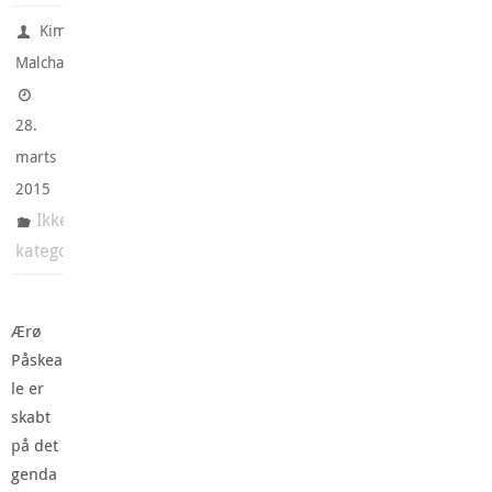
Kim
Malchau
28.
marts
2015
Ikke-
kategoriseret
Ærø
Påskea
le er
skabt
på det
genda