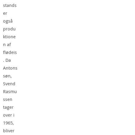
stands
er
også
produ
ktione
n af
flødeis
. Da
Antons
søn,
Svend
Rasmu
ssen
tager
over i
1965,
bliver