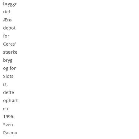
brygge
riet
Ærø
depot
for
Ceres’
stærke
bryg
og for
Slots
is,
dette
ophørt
e i
1996.
Sven
Rasmu