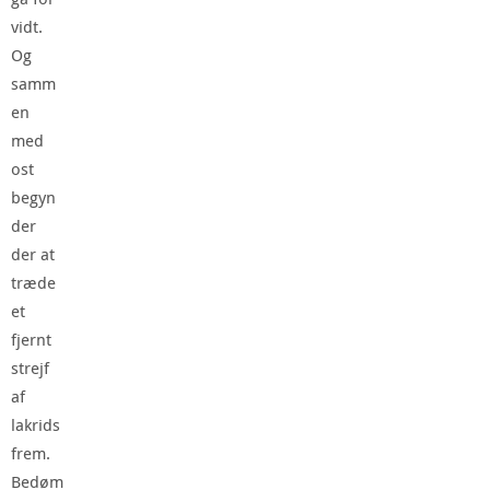
vidt.
Og
samm
en
med
ost
begyn
der
der at
træde
et
fjernt
strejf
af
lakrids
frem.
Bedøm