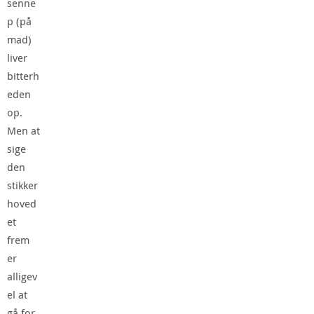
senne
p (på
mad)
liver
bitterh
eden
op.
Men at
sige
den
stikker
hoved
et
frem
er
alligev
el at
gå for