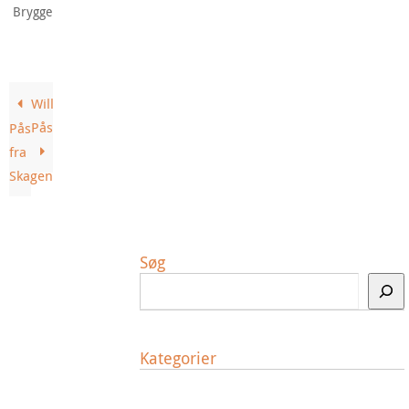
.
Bryggeri
Willemoes
Påskebryg
Påsketrolden
fra
Skagen
Søg
Kategorier