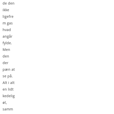
de den
ikke
ligefre
m gas
hvad
angår
fylde.
Men
den
der
pæn at
se på.
Alt i alt
en lidt
kedelig
øl,
samm