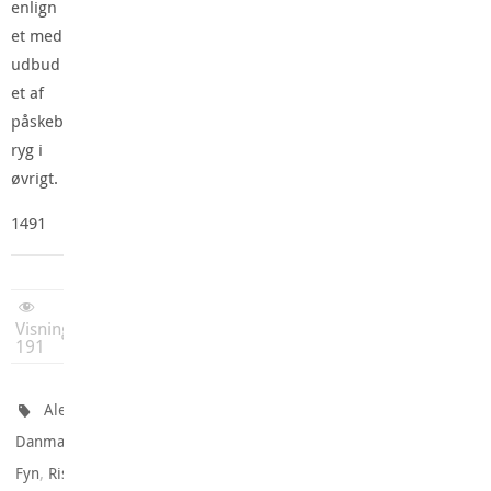
enlign
et med
udbud
et af
påskeb
ryg i
øvrigt.
1491
Visninger:
191
,
Ale
,
Danmark
,
Fyn
Rise