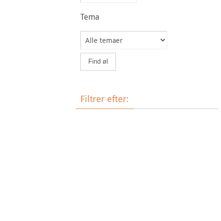
Tema
Filtrer efter:
Øltype
Bryggeri
Land
Tema
Ale
Bock
Barley Wine
Belgian Blonde Ale
Brown
Hvedeøl
Ale
Bryg selv
Dortmunder
Dunkel
Frugtøl
Pale
IPA
Lagerøl
Münchener
Nationale specialiteter