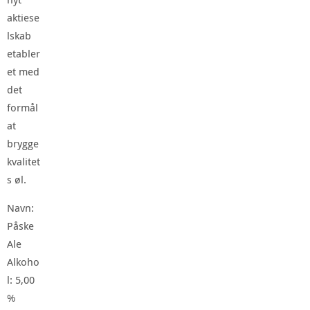
aktiese
lskab
etabler
et med
det
formål
at
brygge
kvalitet
s øl.
Navn:
Påske
Ale
Alkoho
l: 5,00
%