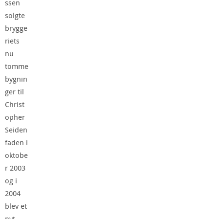
ssen
solgte
brygge
riets
nu
tomme
bygnin
ger til
Christ
opher
Seiden
faden i
oktobe
r 2003
og i
2004
blev et
nyt