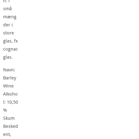
n: i
små
mæng
der i
store
glas, fx
cognac
glas.
Navn:
Barley
Wine
Alkoho
l: 10,50
%
Skum
Besked
ent,