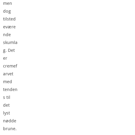
men
dog
tilsted
evære
nde
skumla
g. Det
er
cremef
arvet
med
tenden
s til
det
lyst
nødde
brune.