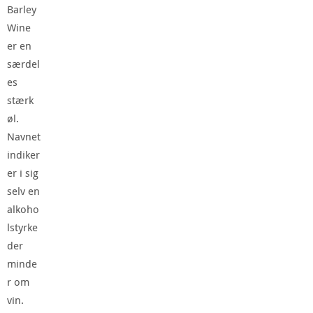
Barley
Wine
er en
særdel
es
stærk
øl.
Navnet
indiker
er i sig
selv en
alkoho
lstyrke
der
minde
r om
vin.