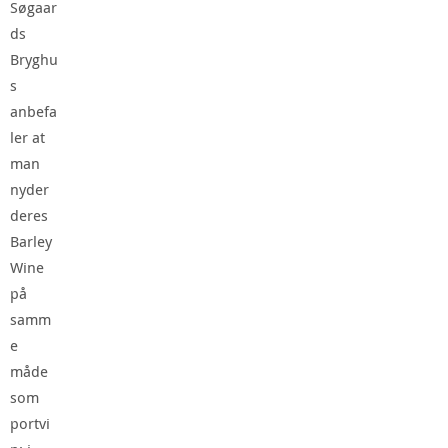
Søgaar
ds
Bryghu
s
anbefa
ler at
man
nyder
deres
Barley
Wine
på
samm
e
måde
som
portvi