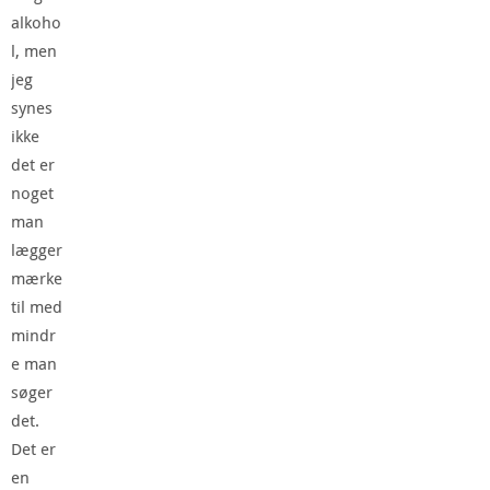
alkoho
l, men
jeg
synes
ikke
det er
noget
man
lægger
mærke
til med
mindr
e man
søger
det.
Det er
en