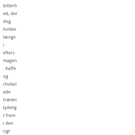
bitterh
ed, der
dog
holder
længe
i
efters
magen
. Kaffe
og
chokol
ade
træder
tydelig
t frem
i den
rigt