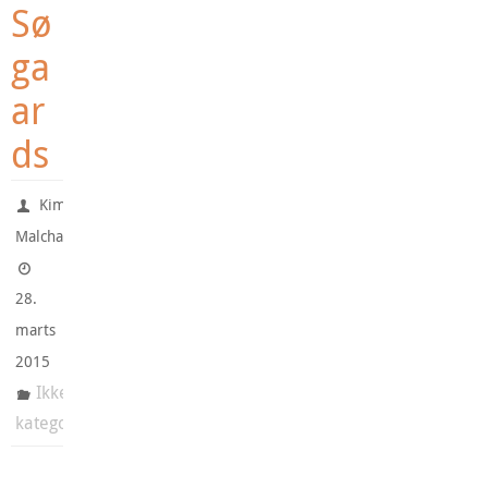
Sø
ga
ar
ds
Kim
Malchau
28.
marts
2015
Ikke-
kategoriseret