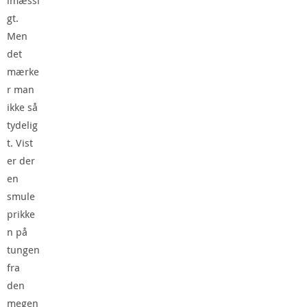
lmæssi
gt.
Men
det
mærke
r man
ikke så
tydelig
t. Vist
er der
en
smule
prikke
n på
tungen
fra
den
megen