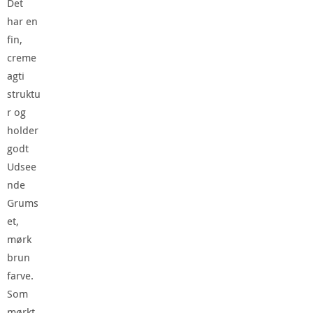
Det
har en
fin,
creme
agti
struktu
r og
holder
godt
Udsee
nde
Grums
et,
mørk
brun
farve.
Som
mørkt